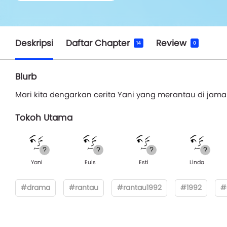
Deskripsi
Daftar Chapter
Review
14
0
Blurb
Mari kita dengarkan cerita Yani yang merantau di jama
Tokoh Utama
Yani
Euis
Esti
Linda
#drama
#rantau
#rantau1992
#1992
#