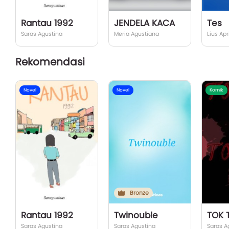
Rantau 1992
JENDELA KACA
Tes
Saras Agustina
Meria Agustiana
Lius Apr
Rekomendasi
Novel
Novel
Komik
Bronze
Rantau 1992
Twinouble
TOK 
Saras Agustina
Saras Agustina
Saras A