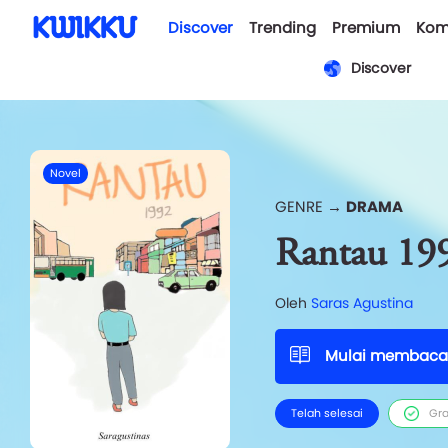
Discover
Trending
Premium
Kom
Discover
Novel
GENRE →
DRAMA
Rantau 19
Oleh
Saras Agustina
Mulai membaca
Telah selesai
Gra