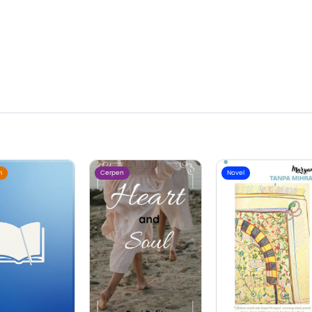
m
Cerpen
Novel