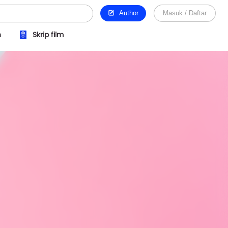
Author
Masuk / Daftar
n
Skrip film