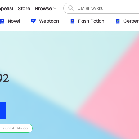
petisi
Store
Browse
Novel
Webtoon
Flash Fiction
Cerpe
92
tis untuk dibaca