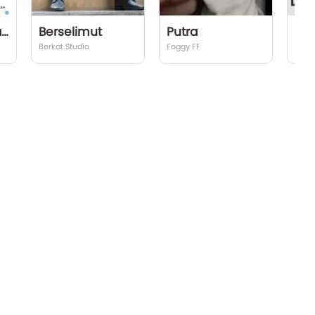
Maryam Tanpa Mihrab
Berselimut
Putra
Berkat Studio
Foggy FF