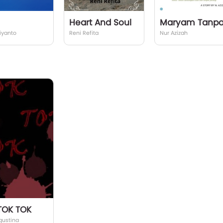
Heart And Soul
iyanto
Reni Refita
Nur Azizah
TOK TOK
gustina