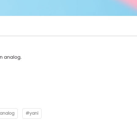
n analog.
analog
#yani