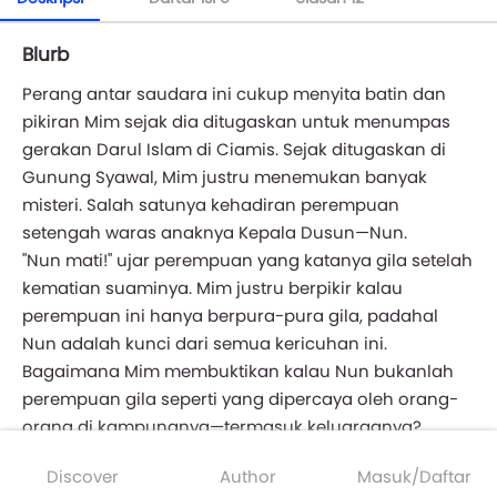
Blurb
Perang antar saudara ini cukup menyita batin dan
pikiran Mim sejak dia ditugaskan untuk menumpas
gerakan Darul Islam di Ciamis. Sejak ditugaskan di
Gunung Syawal, Mim justru menemukan banyak
misteri. Salah satunya kehadiran perempuan
setengah waras anaknya Kepala Dusun—Nun.
"Nun mati!" ujar perempuan yang katanya gila setelah
kematian suaminya. Mim justru berpikir kalau
perempuan ini hanya berpura-pura gila, padahal
Nun adalah kunci dari semua kericuhan ini.
Bagaimana Mim membuktikan kalau Nun bukanlah
perempuan gila seperti yang dipercaya oleh orang-
orang di kampungnya—termasuk keluarganya?
Setelah beberapa kali tidak terbunuh dalam misinya,
Discover
Author
Masuk/Daftar
Mim justru berpikir kalau ada musuh dalam selimut—