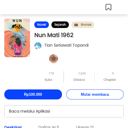
Novel
Sejarah
Bronze
Nun Mati 1962
Tian Setiawati Topandi
778
7,345
5
Suka
Dibaca
Chapter
Rp100.000
Mulai membaca
Baca melalui Aplikasi
Deskripsi
Daftar isi
5
Ulasan
12