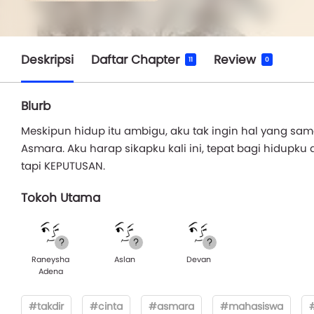
Deskripsi
Daftar Chapter
Review
11
0
Blurb
Meskipun hidup itu ambigu, aku tak ingin hal yang sama
Asmara. Aku harap sikapku kali ini, tepat bagi hidupku 
tapi KEPUTUSAN.
Tokoh Utama
Raneysha
Aslan
Devan
Adena
#takdir
#cinta
#asmara
#mahasiswa