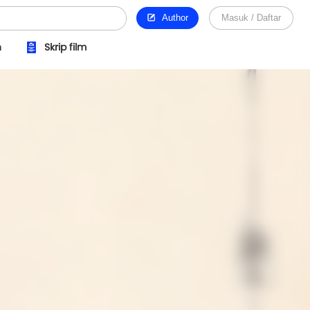
Author
Masuk / Daftar
n
Skrip film