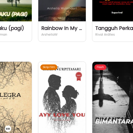
ku (pagi)
Rainbow In My Love
kman
ArsheilaW
Rival Ardiles
Skrip Film
Flash