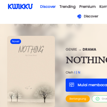
Discover
Trending
Premium
Kom
Discover
Novel
GENRE →
DRAMA
NOTHIN
Oleh
I | N
Mulai membaca
Berlangsung
Gra