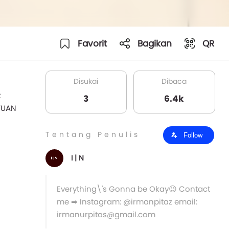
Favorit
Bagikan
QR
Disukai
Dibaca
k
3
6.4k
NTUAN
Tentang Penulis
Follow
I | N
Everything\'s Gonna be Okay😉 Contact
me ➡ Instagram: @irmanpitaz email:
irmanurpitas@gmail.com