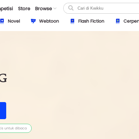
petisi
Store
Browse
Novel
Webtoon
Flash Fiction
Cerpe
G
tis untuk dibaca