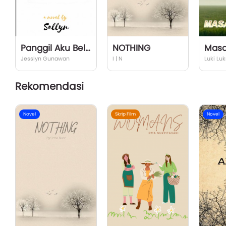
Panggil Aku Belang
NOTHING
Masa
Jesslyn Gunawan
I | N
Luki Lu
Rekomendasi
Novel
Skrip Film
Novel