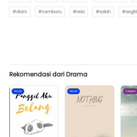
#diam
#cemburu
#rela
#salah
#segit
Rekomendasi dari Drama
Novel
Novel
Cerpen