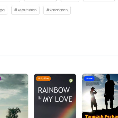
iga
#keputusan
#kasmaran
Skrip Film
Novel