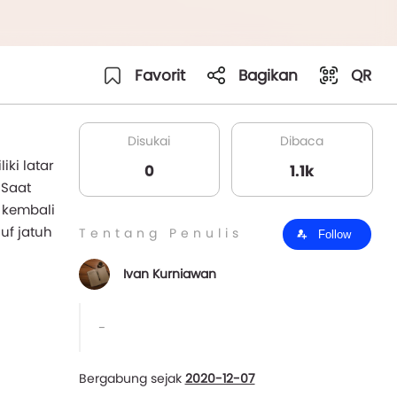
Favorit
Bagikan
QR
Disukai
Dibaca
ki latar
0
1.1k
 Saat
 kembali
uf jatuh
Tentang Penulis
Follow
Ivan Kurniawan
-
Bergabung sejak
2020-12-07