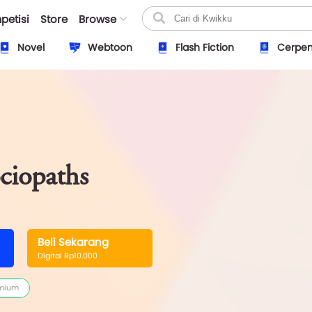
petisi
Store
Browse
Novel
Webtoon
Flash Fiction
Cerpe
ciopaths
Beli Sekarang
Digital Rp10.000
mium