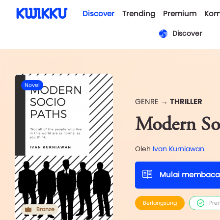
Discover
Trending
Premium
Kom
Discover
Novel
GENRE →
THRILLER
Modern So
Oleh
Ivan Kurniawan
Mulai membaca
Berlangsung
Pre
Bronze