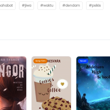
ahabat
#jiwa
#waktu
#dendam
#psikis
Skrip Film
Novel