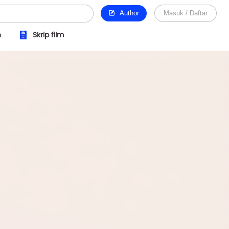
Author
Masuk / Daftar
n
Skrip film