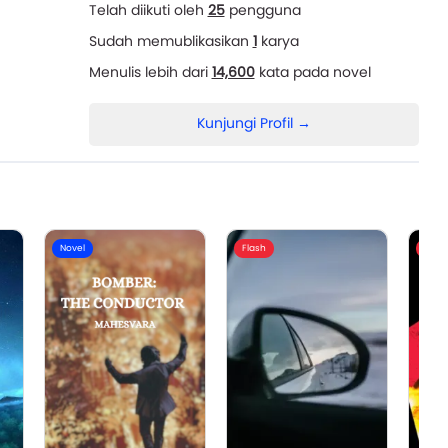
Telah diikuti oleh
25
pengguna
Sudah memublikasikan
1
karya
Menulis lebih dari
14,600
kata pada novel
Kunjungi Profil →
Novel
Flash
Flash