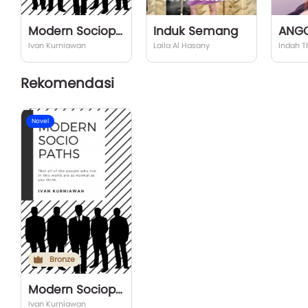
Modern Sociopaths
Induk Semang
ANG
Ivan Kurniawan
Laila Al Hasany
Indah T
Rekomendasi
Novel
Bronze
Modern Sociopaths
Ivan Kurniawan