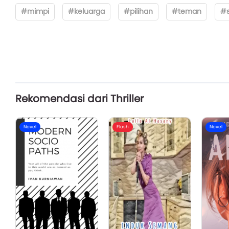
#mimpi
#keluarga
#pilihan
#teman
#s
Rekomendasi dari Thriller
Novel
Flash
Novel