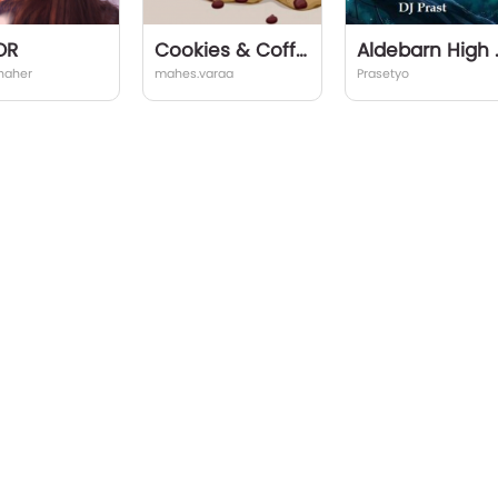
OR
Cookies & Coffee
Aldebar
haher
mahes.varaa
Prasetyo