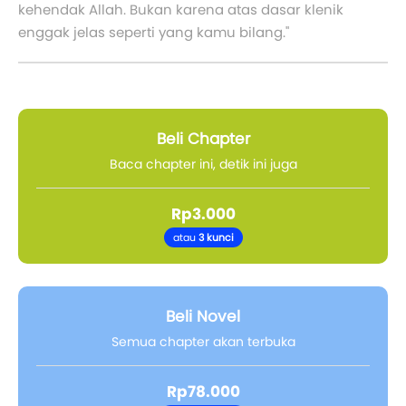
kehendak Allah. Bukan karena atas dasar klenik
enggak jelas seperti yang kamu bilang."
Beli Chapter
Baca chapter ini, detik ini juga
Rp3.000
atau
3 kunci
Beli Novel
Semua chapter akan terbuka
Rp78.000