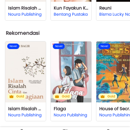
Islam Risalah Cinta dan Kebahagiaan
Kun Fayakun Kun La Takun
Reuni
Noura Publishing
Bentang Pustaka
Rekomendasi
Novel
Novel
Novel
Gold
Gold
Gold
Islam Risalah Cinta dan Kebahagiaan
Flaga
House of Sec
Noura Publishing
Noura Publishing
Noura Publishi