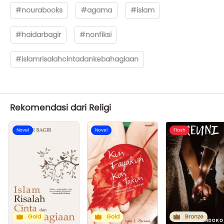
#nourabooks
#agama
#islam
#haidarbagir
#nonfiksi
#islamrisalahcintadankebahagiaan
Rekomendasi dari Religi
Novel
Novel
Flash
Gold
Gold
Bronze