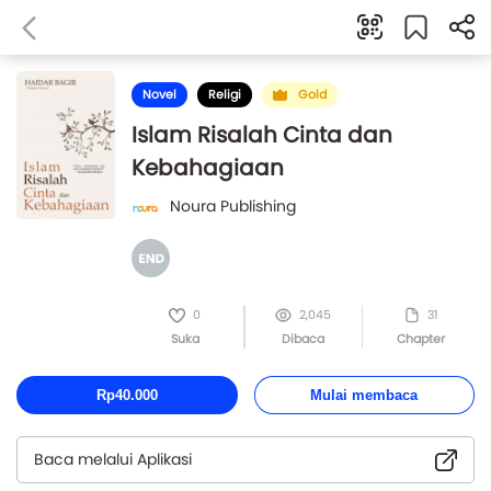
Novel
Religi
Gold
Islam Risalah Cinta dan
Kebahagiaan
Noura Publishing
0
2,045
31
Suka
Dibaca
Chapter
Rp40.000
Mulai membaca
Baca melalui Aplikasi