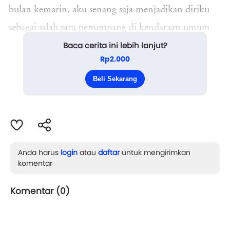
bulan kemarin, aku senang saja menjadikan diriku
sebagai salah satu penumpang di kendaraan umum
Baca cerita ini lebih lanjut?
yang satu ini.
Rp2.000
Sepertinya energi perjuangan para
Beli Sekarang
penumpangnya yan...
Anda harus
login
atau
daftar
untuk mengirimkan
komentar
Komentar (
0
)