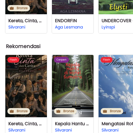
Bronze
Kereta, Cinta, dan Cerita
ENDORFIN
Silvarani
Aga Lesmana
Lyinspi
Rekomendasi
Flash
Cerpen
Flash
Bronze
Bronze
Bronze
Kereta, Cinta, dan Cerita
Kepala Hantu di Motel Sumatra
Silvarani
Silvarani
Silvarani