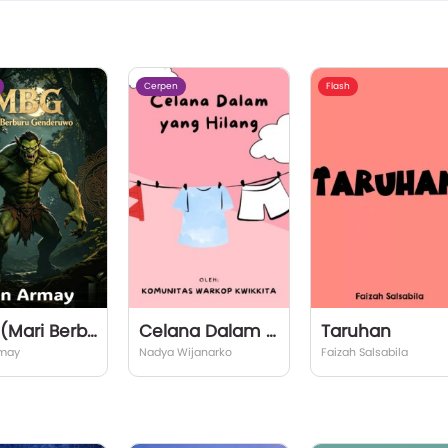
Cerpen
Flash
MBG (Mari Berburu Genderuwo)
Celana Dalam yang Hilang
Taruhan
rmay
Nadya Wijanarko
Faizah Salsabila