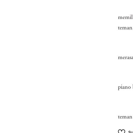
memili
teman
merasa
piano 
teman
S