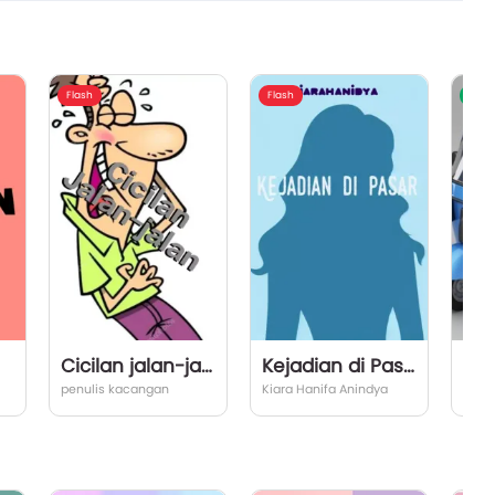
Flash
Flash
Komi
Cicilan jalan-jalan
Kejadian di Pasar
penulis kacangan
Kiara Hanifa Anindya
m.rif