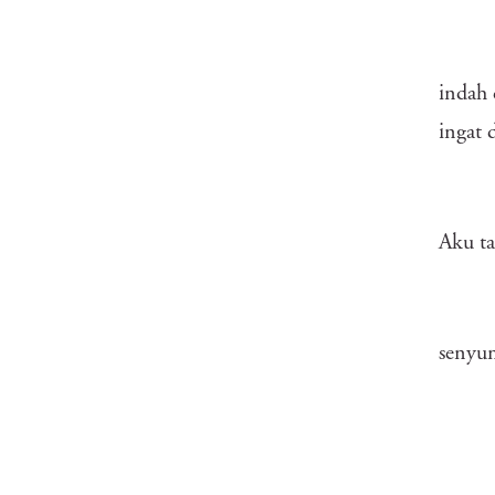
indah 
ingat 
Aku ta
senyu