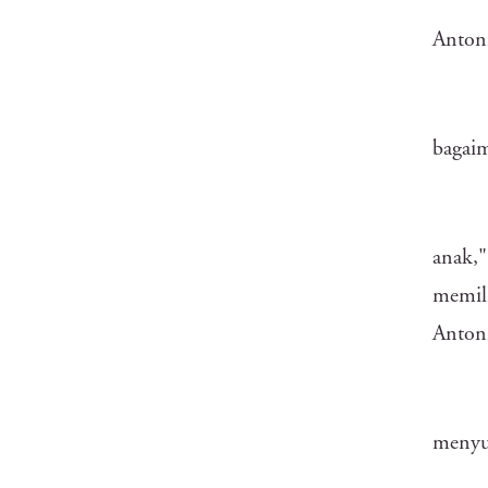
Antoni
bagaim
anak,"
memili
Antoni
menyuk