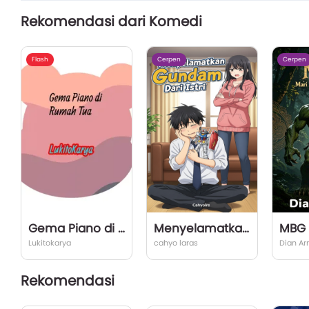
Rekomendasi dari Komedi
Flash
Cerpen
Cerpen
Gema Piano di Rumah Tua
Menyelamatkan Gundam Dari Istri
Lukitokarya
cahyo laras
Dian A
Rekomendasi