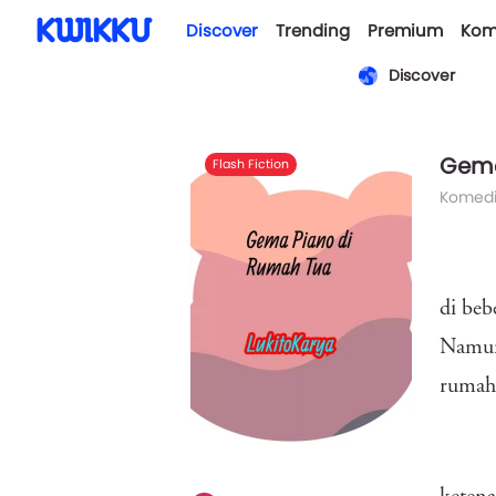
Discover
Trending
Premium
Kom
Discover
Gema
Flash Fiction
Komed
di beb
Namun,
rumah 