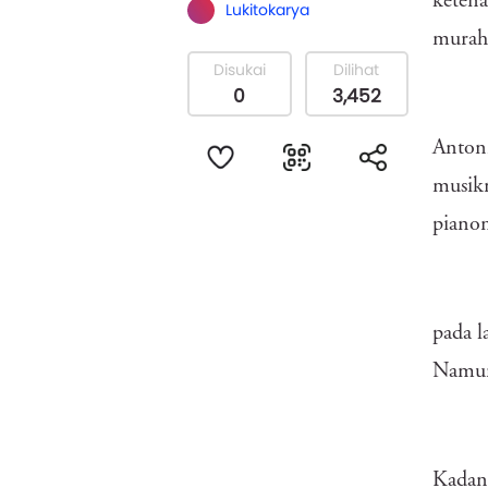
ketena
Lukitokarya
murah,
Disukai
Dilihat
0
3,452
Antoni
musik
pianon
pada l
Namun,
Kadang