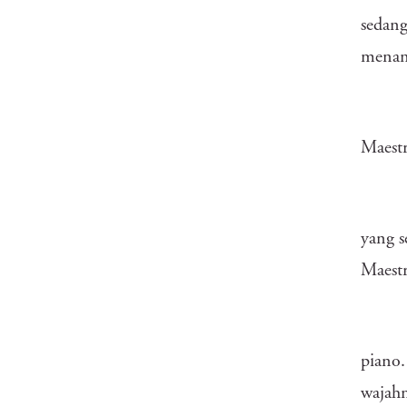
sedang
menang
Maestr
yang s
Maestr
piano.
wajahn