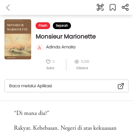
Flash
Sejarah
Monsieur Marionette
Adinda Amalia
2
5,230
Suka
Dibaca
Baca melalui Aplikasi
“Di mana dia?”
Rakyat. Kebebasan. Negeri di atas kekuasaan