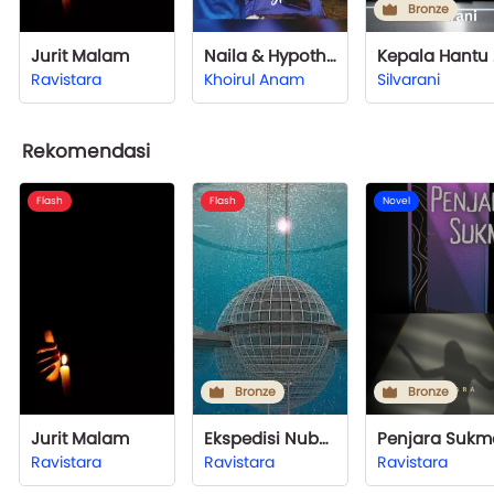
Bronze
Jurit Malam
Naila & Hypothermia
Kep
Ravistara
Khoirul Anam
Silvarani
Rekomendasi
Flash
Flash
Novel
Bronze
Bronze
Jurit Malam
Ekspedisi Nubuat
Penjara Sukm
Ravistara
Ravistara
Ravistara