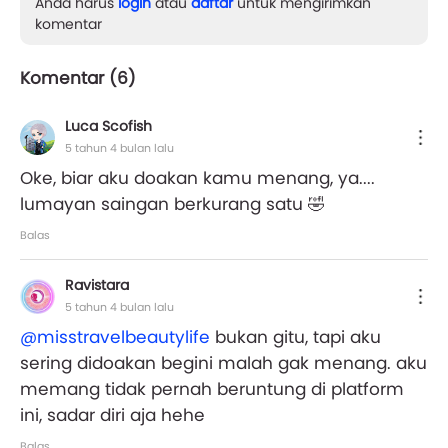
Anda harus
login
atau
daftar
untuk mengirimkan
komentar
Komentar (
6
)
Luca Scofish
5 tahun 4 bulan lalu
Oke, biar aku doakan kamu menang, ya....
lumayan saingan berkurang satu 🤣
Balas
Ravistara
5 tahun 4 bulan lalu
@misstravelbeautylife
bukan gitu, tapi aku
sering didoakan begini malah gak menang. aku
memang tidak pernah beruntung di platform
ini, sadar diri aja hehe
Balas