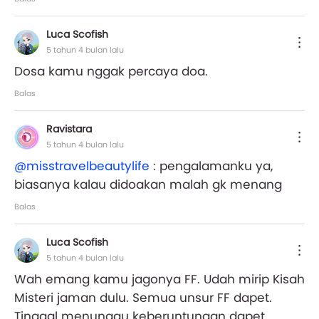
Luca Scofish
5 tahun 4 bulan lalu
Dosa kamu nggak percaya doa.
Balas
Ravistara
5 tahun 4 bulan lalu
@misstravelbeautylife
: pengalamanku ya,
biasanya kalau didoakan malah gk menang
Balas
Luca Scofish
5 tahun 4 bulan lalu
Wah emang kamu jagonya FF. Udah mirip Kisah
Misteri jaman dulu. Semua unsur FF dapet.
Tinggal menunggu keberuntungan dapet