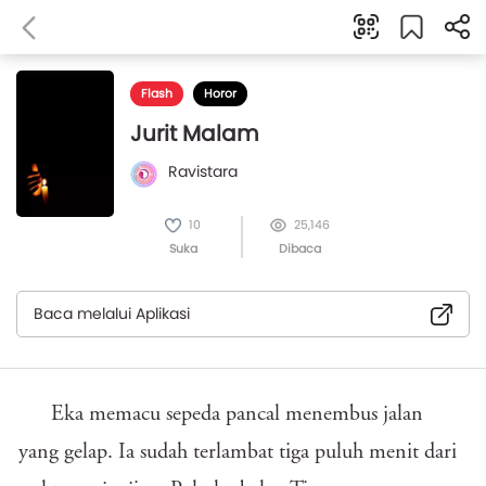
Flash
Horor
Jurit Malam
Ravistara
10
25,146
Suka
Dibaca
Baca melalui Aplikasi
Eka memacu sepeda pancal menembus jalan
yang gelap. Ia sudah terlambat tiga puluh menit dari