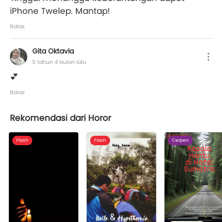
iPhone Twelep. Mantap!
Balas
Gita Oktavia
5 tahun 4 bulan lalu
💕
Balas
Rekomendasi dari Horor
Flash
Flash
Cerpen