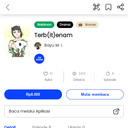
Webtoon
Drama
Bronze
Terb(it)enam
Bayu M. I.
51
3,621
8
Suka
Dibaca
Episode
Rp8.000
Mulai membaca
Baca melalui Aplikasi
Detail
Episode
8
Ulasan
0