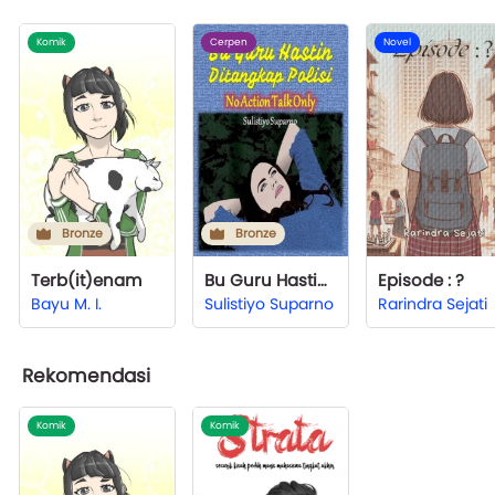
Komik
Cerpen
Novel
Bronze
Bronze
Terb(it)enam
Bu Guru Hastin Ditangkap Polisi
Episode : ?
Bayu M. I.
Sulistiyo Suparno
Rarindra Sejati
Rekomendasi
Komik
Komik