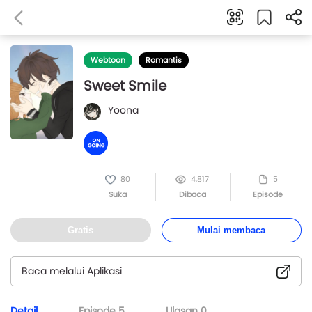
Webtoon
Romantis
Sweet Smile
Yoona
80
4,817
5
Suka
Dibaca
Episode
Gratis
Mulai membaca
Baca melalui Aplikasi
Detail
Episode
5
Ulasan
0