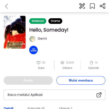
Webtoon
Drama
Hello, Someday!
Gemi
35
12,609
14
Suka
Dibaca
Episode
Gratis
Mulai membaca
Baca melalui Aplikasi
Detail
Episode
14
Ulasan
1