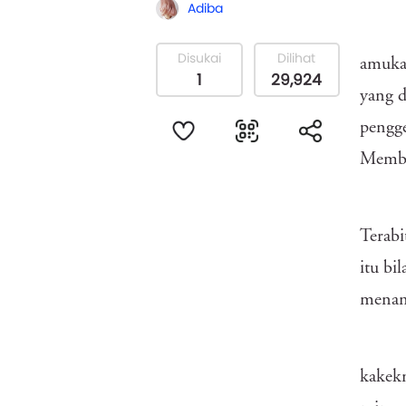
Adiba
Disukai
Dilihat
amukan
1
29,924
yang d
pengge
Membua
Terab
itu bi
menang
kakekn