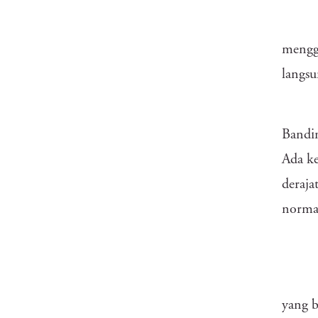
mengg
langsu
Bandin
Ada ke
deraj
norma
yang b