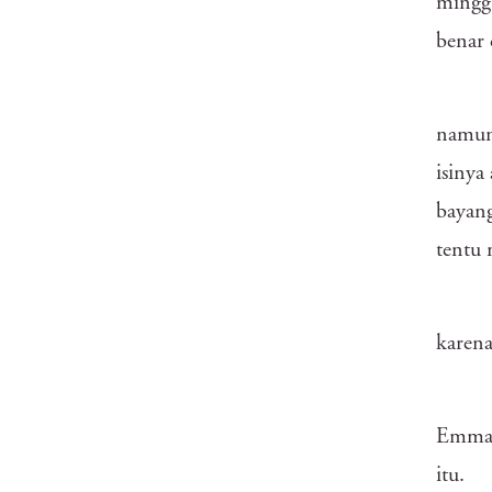
minggu
benar 
namun 
isinya
bayang
tentu
karena
Emma 
itu.