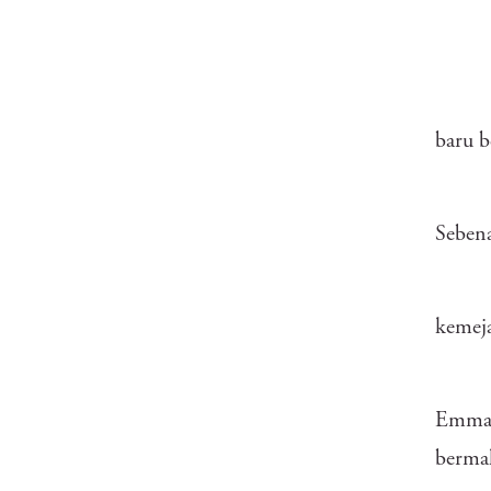
baru b
Sebena
kemeja
Emma 
berma