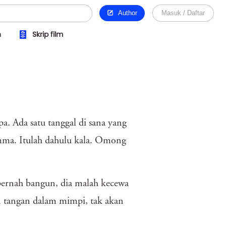
Author
Masuk / Daftar
n
Skrip film
. Ada satu tanggal di sana yang
mma. Itulah dahulu kala. Omong
pernah bangun, dia malah kecewa
an tangan dalam mimpi, tak akan