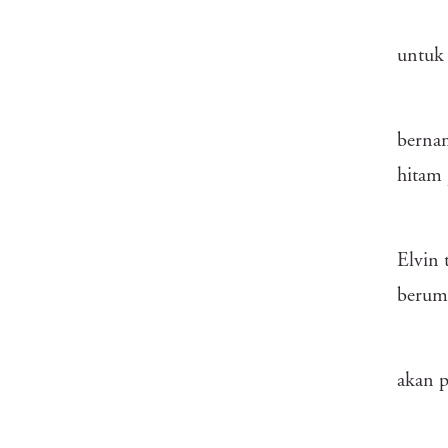
untuk 
bernam
hitam 
Elvin
berumu
akan p