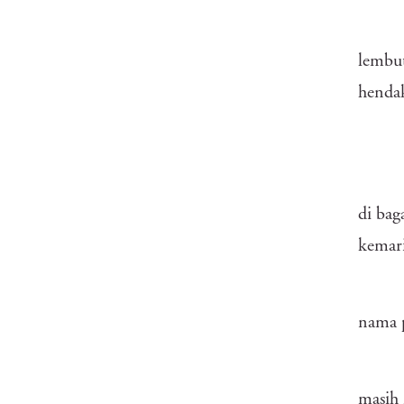
lembut
hendak
di bag
kemar
nama p
masih