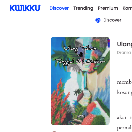
Discover
Trending
Premium
Kom
Discover
Ulan
Drama
membu
kosong
akan r
pernah