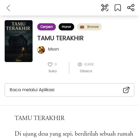
Cerpen
Horor
Bronze
TAMU TERAKHIR
Mxxn
0
6,968
Suka
Dibaca
Baca melalui Aplikasi
TAMU TERAKHIR
Di ujung desa yang sepi, berdirilah sebuah rumah