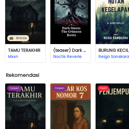
Bronze
TAMU TERAKHIR
(teaser) Dark Omen: The Crimson Roots
Mxxn
Noctis Reverie
Reiga Sanskara
Rekomendasi
Cerpen
Cerpen
Flash