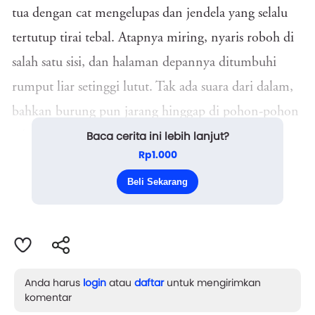
tua dengan cat mengelupas dan jendela yang selalu
tertutup tirai tebal. Atapnya miring, nyaris roboh di
salah satu sisi, dan halaman depannya ditumbuhi
rumput liar setinggi lutut. Tak ada suara dari dalam,
bahkan burung pun jarang hinggap di pohon-pohon
Baca cerita ini lebih lanjut?
sekitar. Rumah itu seperti dilupakan waktu.
Rp1.000
Rumah tersebut dihuni oleh seorang wanita tua
Beli Sekarang
bernama Bu Ratna, yang tak pernah keluar sejak...
Anda harus
login
atau
daftar
untuk mengirimkan
komentar