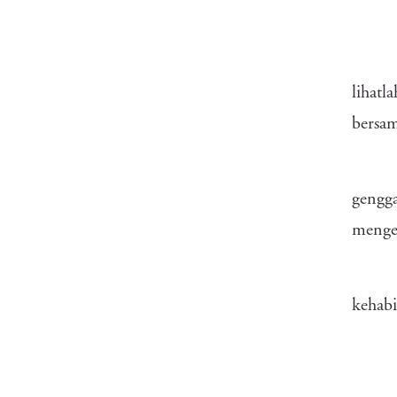
lihatl
bersam
gengga
menger
kehabi