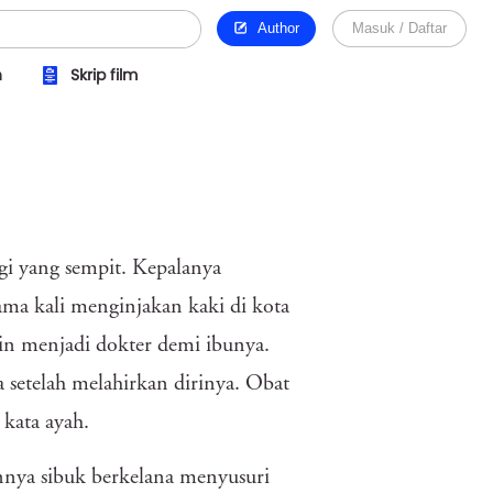
Author
Masuk / Daftar
n
Skrip film
gi yang sempit. Kepalanya
ama kali menginjakan kaki di kota
gin menjadi dokter demi ibunya.
 setelah melahirkan dirinya. Obat
kata ayah.
nnya sibuk berkelana menyusuri