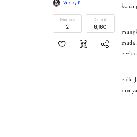
Venny P.
kenang
Disukai
Dilihat
2
8,180
mungki
muda i
berita
baik. 
menyay