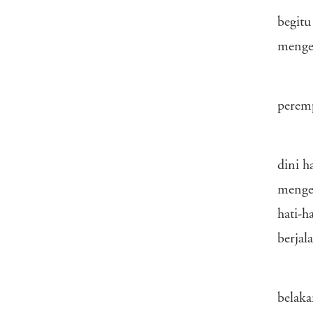
begitu
mengen
peremp
dini h
menge
hati-h
berjal
belaka