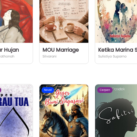
r Hujan
MOU Marriage
fathonah
Silvarani
Sulistiyo Suparno
Novel
Cerpen