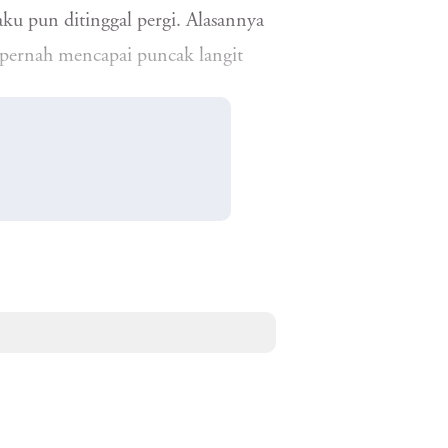
ku pun ditinggal pergi. Alasannya
 pernah mencapai puncak langit
sah, aku bertemu dengan
onggrang yang dahulu diaku