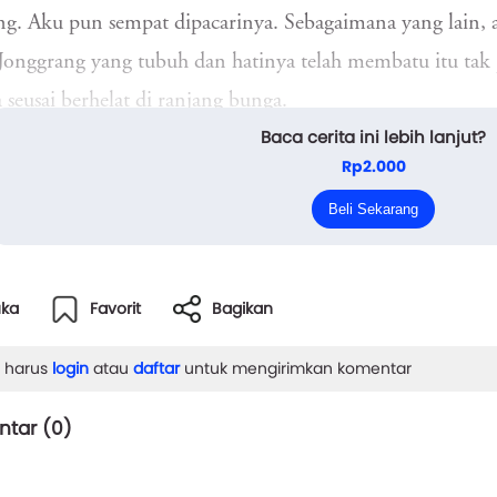
. Aku pun sempat dipacarinya. Sebagaimana yang lain, a
Jonggrang yang tubuh dan hatinya telah membatu itu tak
 seusai berhelat di ranjang bunga.
Baca cerita ini lebih lanjut?
Tak seorang pun tahu rencana Tuhan. Tujuh bulan berpi
Rp2.000
rang. Rumah kontrakanku di belakang rumah kontrakan J
Beli Sekarang
 p...
uka
Favorit
Bagikan
 harus
login
atau
daftar
untuk mengirimkan komentar
tar (
0
)