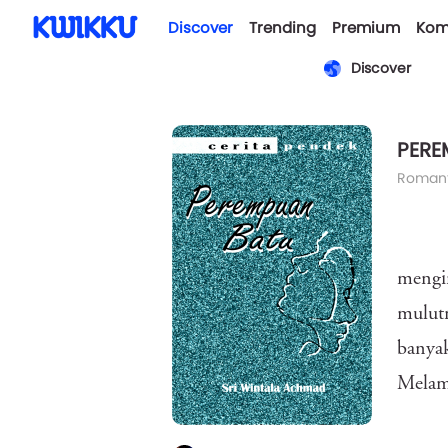
Discover
Trending
Premium
Kom
Discover
PERE
Romant
mengi
mulutn
banyak
Melamp