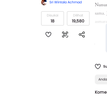
Sri Wintala Achmad
Nunung
sama. 
Disukai
Dilihat
18
19,580
asmara
Jongg
sebagai
S
Anda
Komen