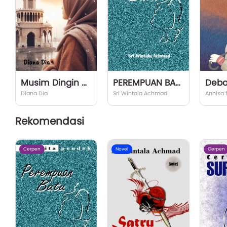
Musim Dingin di Izmir
PEREMPUAN BATU
Deba
Diana Dia
Sri Wintala Achmad
Annisa 
Rekomendasi
Cerpen
Novel
Cerpen