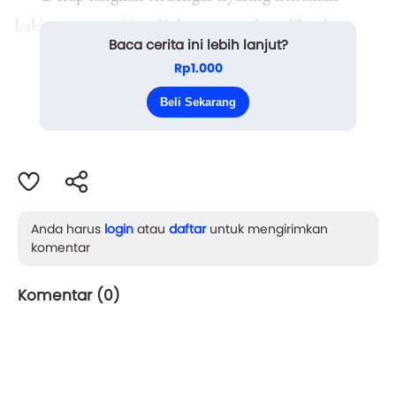
kakinya menggiring Kabayan untuk melihat ke
Baca cerita ini lebih lanjut?
samping saung nya itu, dilihatnya seorang pria paruh
Rp1.000
baya tengah menopang karung yang sangat besar di
Beli Sekarang
pundaknya, gemetar kedua lutut menapak ...
Anda harus
login
atau
daftar
untuk mengirimkan
komentar
Komentar (
0
)