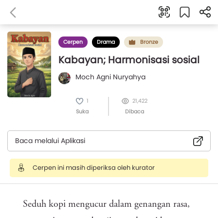
Cerpen
Drama
Bronze
Kabayan; Harmonisasi sosial
Moch Agni Nuryahya
1
21,422
Suka
Dibaca
Baca melalui Aplikasi
Cerpen ini masih diperiksa oleh kurator
Seduh kopi mengucur dalam genangan rasa,