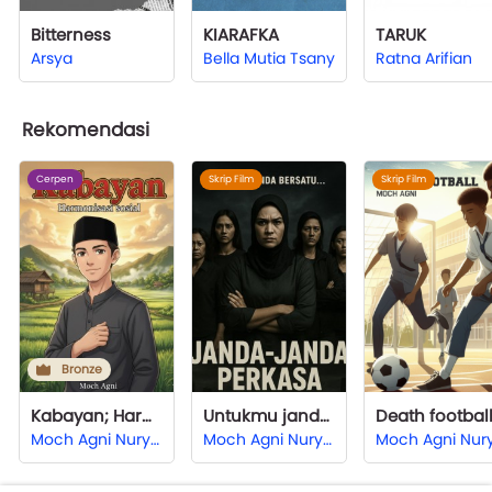
Bitterness
KIARAFKA
TARUK
Arsya
Bella Mutia Tsany
Ratna Arifian
Rekomendasi
Cerpen
Skrip Film
Skrip Film
Bronze
Kabayan; Harmonisasi sosial
Untukmu janda-janda perkasa
Death footbal
Moch Agni Nuryahya
Moch Agni Nuryahya