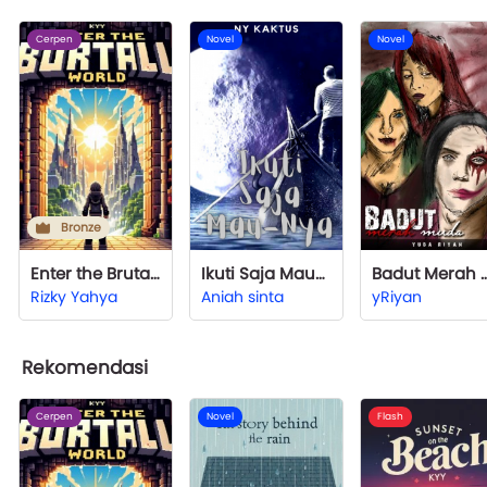
Cerpen
Novel
Novel
Bronze
Enter the Brutal World
Ikuti Saja Mau-Nya
Badut Mera
Rizky Yahya
Aniah sinta
yRiyan
Rekomendasi
Cerpen
Novel
Flash