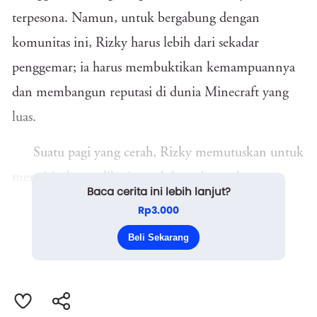
terpesona. Namun, untuk bergabung dengan
komunitas ini, Rizky harus lebih dari sekadar
penggemar; ia harus membuktikan kemampuannya
dan membangun reputasi di dunia Minecraft yang
luas.
Suatu pagi yang cerah, Rizky memutuskan untuk
mengirimkan aplikasi untuk bergabung dengan
Baca cerita ini lebih lanjut?
Brutal. Dalam suratnya, ia menuliskan dengan
Rp3.000
penuh semangat tentang ketertarikan dan
Beli Sekarang
keterampil...