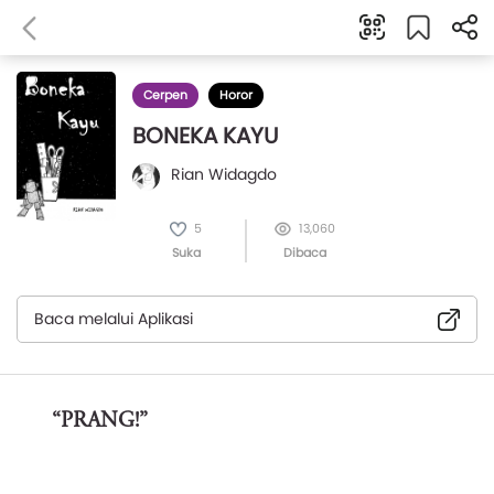
Cerpen
Horor
BONEKA KAYU
Rian Widagdo
5
13,060
Suka
Dibaca
Baca melalui Aplikasi
“PRANG!”