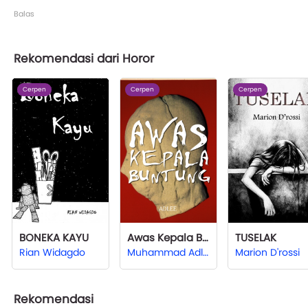
Balas
Rekomendasi dari Horor
Cerpen
Cerpen
Cerpen
BONEKA KAYU
Awas Kepala Buntung
TUSELAK
Rian Widagdo
Muhammad Adli Zulkifli
Marion D'rossi
Rekomendasi