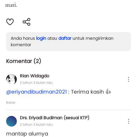
mati.
Anda harus
login
atau
daftar
untuk mengirimkan
komentar
Komentar (
2
)
Rian Widagdo
2 tahun 3 bulan lalu
@eriyandibudiman2021
: Terima kasih 👍
Balas
Drs. Eriyadi Budiman (sesuai KTP)
2 tahun 3 bulan lalu
mantap alurnya