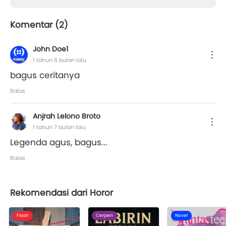
Komentar (
2
)
John Doe1
1 tahun 6 bulan lalu
bagus ceritanya
Balas
Anjrah Lelono Broto
1 tahun 7 bulan lalu
Legenda agus, bagus...
Balas
Rekomendasi dari Horor
Flash
Cerpen
Novel