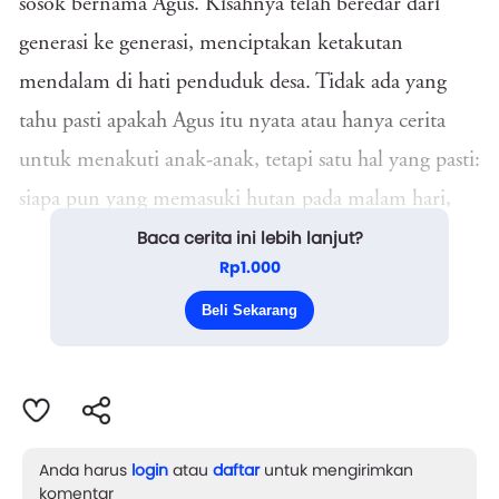
sosok bernama Agus. Kisahnya telah beredar dari
generasi ke generasi, menciptakan ketakutan
mendalam di hati penduduk desa. Tidak ada yang
tahu pasti apakah Agus itu nyata atau hanya cerita
untuk menakuti anak-anak, tetapi satu hal yang pasti:
siapa pun yang memasuki hutan pada malam hari,
Baca cerita ini lebih lanjut?
jarang sekali kembali.
Rp1.000
Risa, seorang mahasiswi antropologi, datang ke
Beli Sekarang
desa tersebut...
Anda harus
login
atau
daftar
untuk mengirimkan
komentar