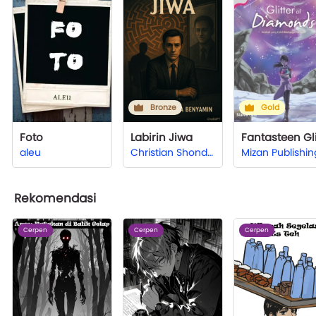
Bronze
Gold
Foto
Labirin Jiwa
aleu
Christian Shonda Benyamin
Mizan Publishin
Rekomendasi
Cerpen
Cerpen
Cerpen