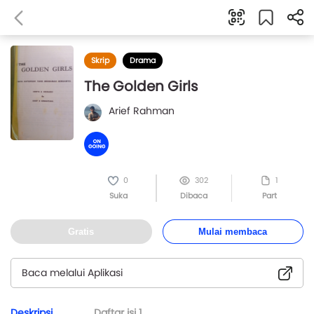
Skrip
Drama
The Golden Girls
Arief Rahman
0
302
1
Suka
Dibaca
Part
Gratis
Mulai membaca
Baca melalui Aplikasi
Deskripsi
Daftar isi
1