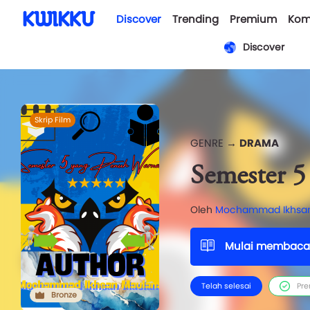
Discover
Trending
Premium
Kom
Discover
Skrip Film
GENRE →
DRAMA
Semester 5
Oleh
Mochammad Ikhsan
Mulai membaca
Telah selesai
Pr
Bronze