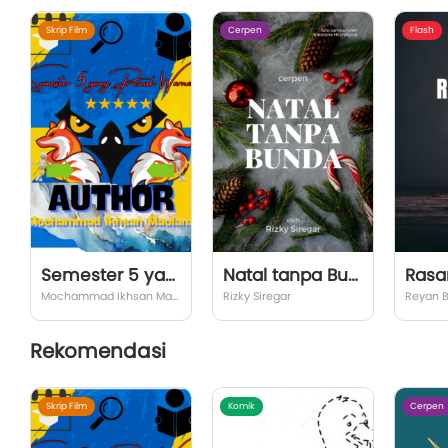
Skrip Film
Cerpen
Flash
Semester 5 yang penuh warna
Natal tanpa Bunda
Rasa
Mochammad Ikhsan Maulana
Rizky Siregar
Reyan 
Rekomendasi
Skrip Film
Komik
Cerpen