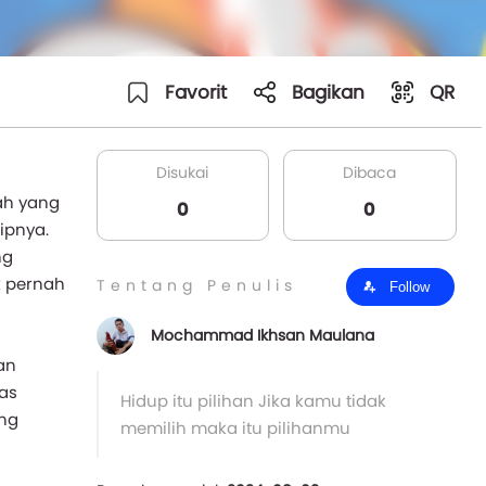
Favorit
Bagikan
QR
Disukai
Dibaca
ah yang
0
0
ipnya.
ng
k pernah
Tentang Penulis
Follow
Mochammad Ikhsan Maulana
an
as
Hidup itu pilihan Jika kamu tidak
ang
memilih maka itu pilihanmu