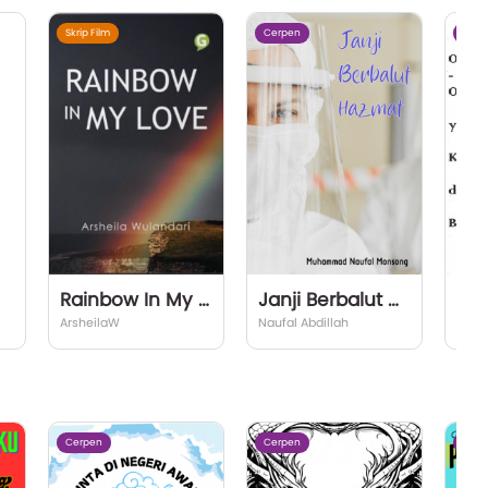
Skrip Film
Cerpen
Cerp
Rainbow In My Love
Janji Berbalut Hazmat
ArsheilaW
Naufal Abdillah
Rian
Cerpen
Cerpen
Cerp