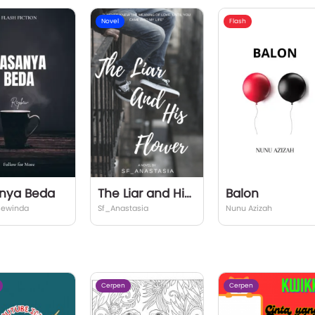
Novel
Flash
nya Beda
The Liar and His Flower
Balon
Bewinda
Sf_Anastasia
Nunu Azizah
Cerpen
Cerpen