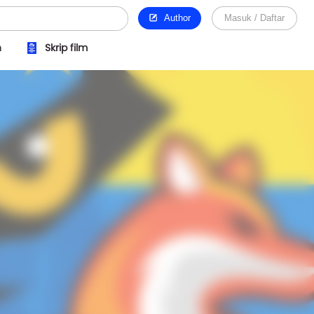
Author
Masuk / Daftar
n
Skrip film