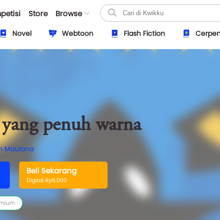
petisi
Store
Browse
Novel
Webtoon
Flash Fiction
Cerpe
 yang penuh warna
 Maulana
Beli Sekarang
Digital Rp5.000
emium