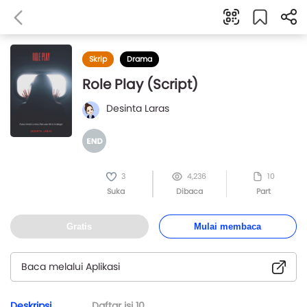
Skrip
Drama
Role Play (Script)
Desinta Laras
3
4,236
10
Suka
Dibaca
Part
Gratis
Mulai membaca
Baca melalui Aplikasi
Deskripsi
Daftar isi
10