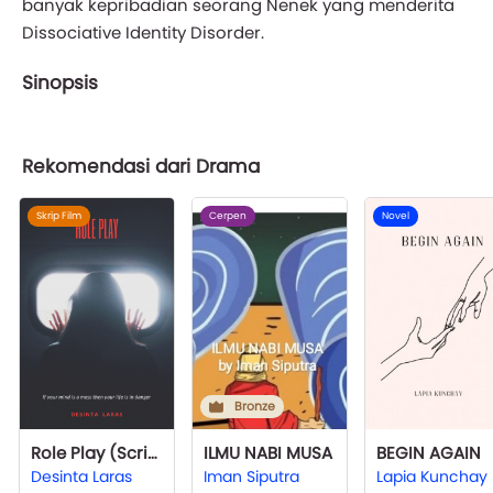
banyak kepribadian seorang Nenek yang menderita
Dissociative Identity Disorder.
Sinopsis
Rekomendasi dari Drama
Skrip Film
Cerpen
Novel
Bronze
Role Play (Script)
ILMU NABI MUSA
BEGIN AGAIN
Desinta Laras
Iman Siputra
Lapia Kunchay