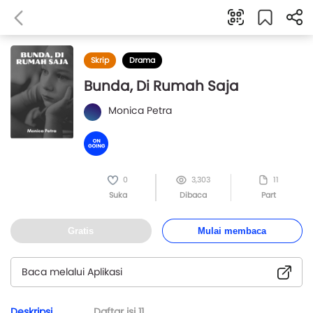
Skrip
Drama
Bunda, Di Rumah Saja
Monica Petra
0
3,303
11
Suka
Dibaca
Part
Gratis
Mulai membaca
Baca melalui Aplikasi
Deskripsi
Daftar isi
11