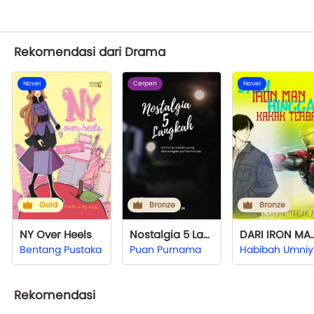
Rekomendasi dari Drama
Novel
Cerpen
Novel
Gold
Bronze
Bronze
NY Over Heels
Nostalgia 5 Langkah
DARI IRON MAN HING
Bentang Pustaka
Puan Purnama
Ha
Rekomendasi