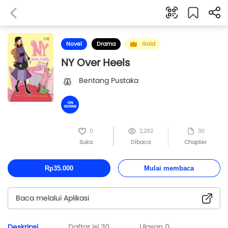
Novel
Drama
Gold
NY Over Heels
Bentang Pustaka
0
2,292
30
Suka
Dibaca
Chapter
Rp35.000
Mulai membaca
Baca melalui Aplikasi
Deskripsi
Daftar isi
30
Ulasan
0