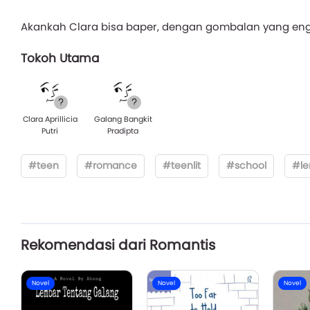
Akankah Clara bisa baper, dengan gombalan yang engg
Tokoh Utama
Clara Aprillicia
Galang Bangkit
Putri
Pradipta
#teen
#romance
#teenlit
#school
#le
Rekomendasi dari Romantis
Novel
Novel
Novel