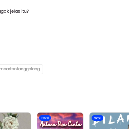
ak jelas itu?
mbartentanggalang
Novel
Novel