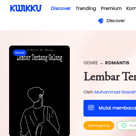
Discover
Trending
Premium
Kom
Discover
Novel
GENRE →
ROMANTIS
Lembar Te
Oleh
Muhammad Nasok
Mulai membaca
Berlangsung
Gra