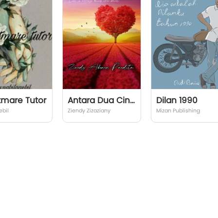
tmare Tutor
Antara Dua Cinta
Dilan 1990
ebil
Ziendy Zizaziany
Mizan Publishing