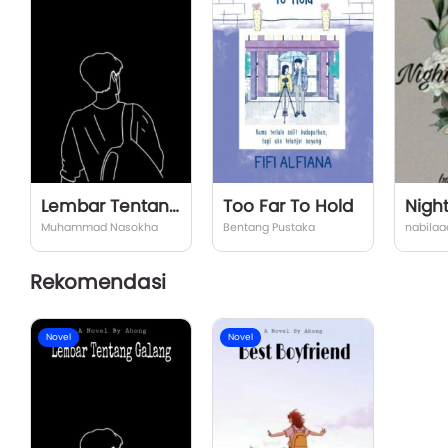
Lembar Tentang Galang
Too Far To Hold
Nigh
Muhammad Nasokha
Bentang Pustaka
nabilaa
Rekomendasi
Novel
Novel