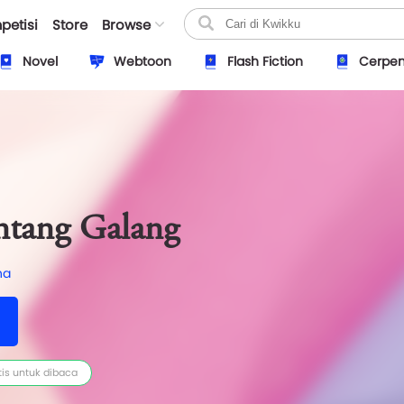
petisi
Store
Browse
Novel
Webtoon
Flash Fiction
Cerpe
ntang Galang
ha
tis untuk dibaca