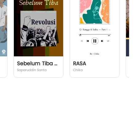
Sebelum Tiba Revolusi
RASA
Me 
Saparuddin Santa
Chika
Julie