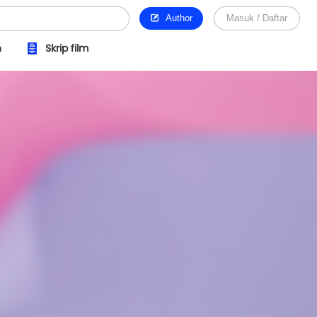
Author
Masuk / Daftar
n
Skrip film