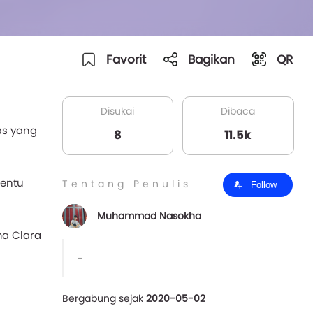
Favorit
Bagikan
QR
Disukai
Dibaca
as yang
8
11.5k
Tentu
Tentang Penulis
Follow
Muhammad Nasokha
ma Clara
-
Bergabung sejak
2020-05-02