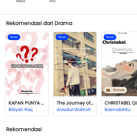
Maya
Aris
Rekomendasi dari Drama
Novel
Novel
Novel
Bronze
KAPAN PUNYA ANAK
The Journey of My Life | Dimension
Bilsyah Ifaq
Anisatul Wafiroh
Basmalahku
Rekomendasi