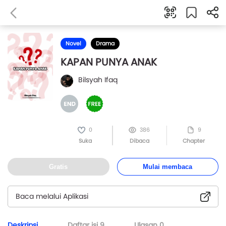
Novel
Drama
KAPAN PUNYA ANAK
Bilsyah Ifaq
0
386
9
Suka
Dibaca
Chapter
Gratis
Mulai membaca
Baca melalui Aplikasi
Deskripsi
Daftar isi
9
Ulasan
0