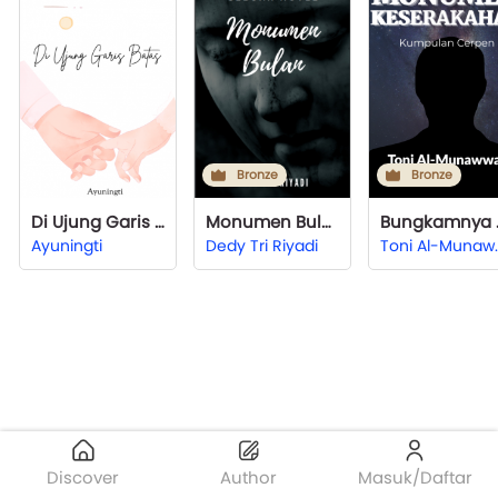
Bronze
Bronze
Di Ujung Garis Batas
Monumen Bulan
Bung
Ayuningti
Dedy Tri Riyadi
Toni A
Discover
Author
Masuk/Daftar