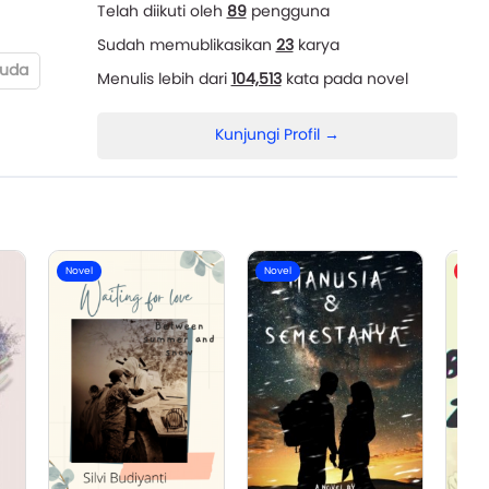
Telah diikuti oleh
89
pengguna
Sudah memublikasikan
23
karya
uda
Menulis lebih dari
104,513
kata pada novel
Kunjungi Profil →
Novel
Novel
Flash