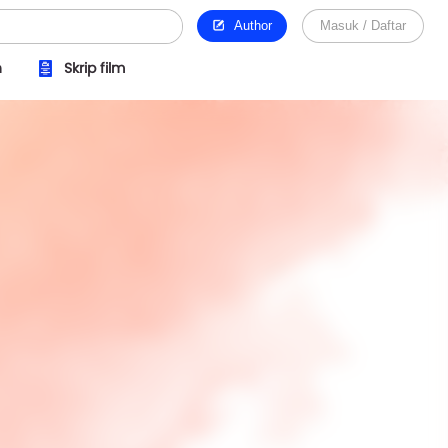
Author
Masuk / Daftar
n
Skrip film