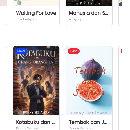
Waiting For Love
Manusia dan Semestanya
Ben
silvi budiyanti
Apriyogi
Eva y
Novel
Flash
Flash
Kotabuku dan Orang-Orangnya
Tembok dan Jendela
Ga
Donny Setiawan
Donny Setiawan
Donn