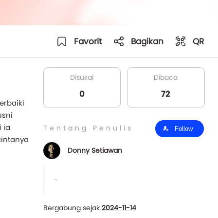
Favorit
Bagikan
QR
Disukai
Dibaca
0
72
rbaiki
usni
 ia
Tentang Penulis
Follow
cintanya
Donny Setiawan
-
Bergabung sejak
2024-11-14