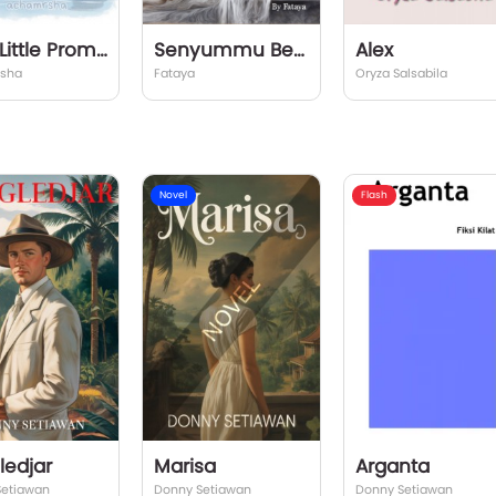
That Little Promise
Senyummu Berbeda
Alex
sha
Fataya
Oryza Salsabila
Novel
Flash
ledjar
Marisa
Arganta
Setiawan
Donny Setiawan
Donny Setiawan