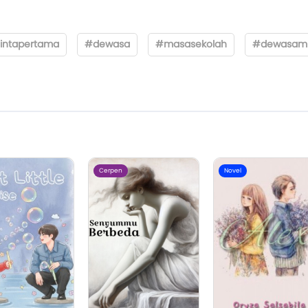
intapertama
#dewasa
#masasekolah
#dewasam
Cerpen
Novel