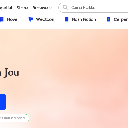
petisi
Store
Browse
Novel
Webtoon
Flash Fiction
Cerpe
 Jou
tis untuk dibaca