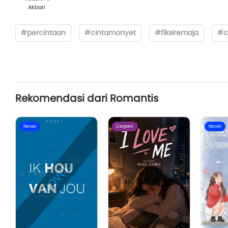
Akbari
#percintaan
#cintamonyet
#fiksiremaja
#c
Rekomendasi dari Romantis
Novel
Cerpen
Novel