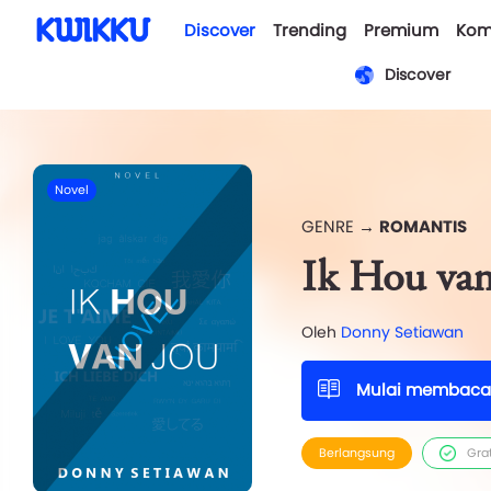
Discover
Trending
Premium
Kom
Discover
Novel
GENRE →
ROMANTIS
Ik Hou van
Oleh
Donny Setiawan
Mulai membaca
Berlangsung
Gra