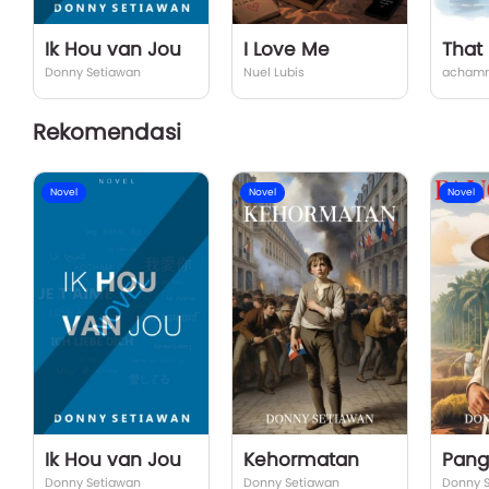
Ik Hou van Jou
I Love Me
Donny Setiawan
Nuel Lubis
achamr
Rekomendasi
Novel
Novel
Novel
Ik Hou van Jou
Kehormatan
Pang
Donny Setiawan
Donny Setiawan
Donny 