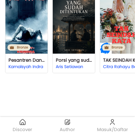
Bronze
Bronze
Pesantren Dan Kutukan
Porsi yang sudah ditentukan
Kamalsyah Indra
Aris Setiawan
Discover
Author
Masuk/Daftar