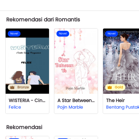
Rekomendasi dari Romantis
Novel
Novel
Novel
Bronze
Gold
WISTERIA - Cinta Sang Penguasa
A Star Between Us
The Heir
Felice
Pojin Marble
Bentang Pusta
Rekomendasi