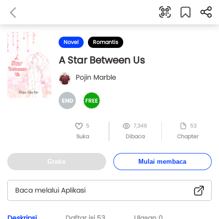
Novel
Romantis
A Star Between Us
Pojin Marble
5
7,346
53
Suka
Dibaca
Chapter
Gratis
Mulai membaca
Baca melalui Aplikasi
Deskripsi
Daftar isi
53
Ulasan
0