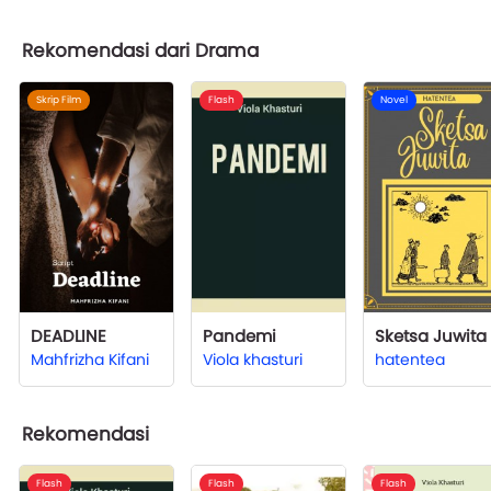
Rekomendasi dari Drama
Skrip Film
Flash
Novel
DEADLINE
Pandemi
Sketsa Juwita
Mahfrizha Kifani
Viola khasturi
hatentea
Rekomendasi
Flash
Flash
Flash