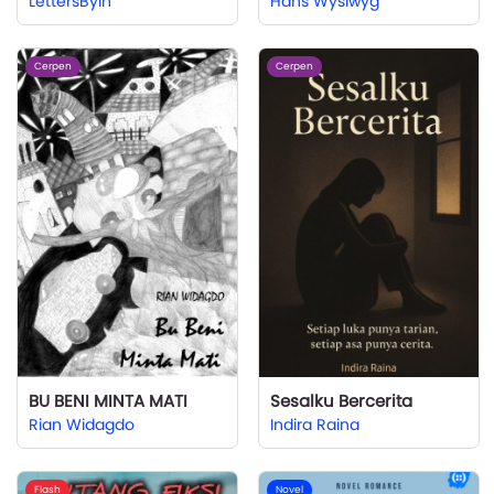
LettersByIn
Hans Wysiwyg
Cerpen
Cerpen
BU BENI MINTA MATI
Sesalku Bercerita
Rian Widagdo
Indira Raina
Flash
Novel