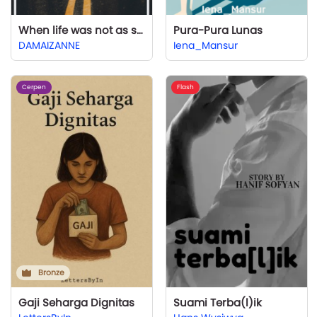
When life was not as smooth as a toll road
Pura-Pura Lunas
DAMAIZANNE
Iena_Mansur
Cerpen
Flash
Bronze
Gaji Seharga Dignitas
Suami Terba(l)ik