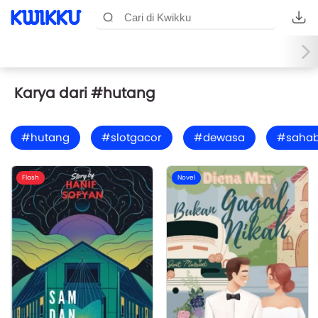
Karya dari #hutang
#hutang
#slotgacor
#dewasa
#sahab
Flash
Novel