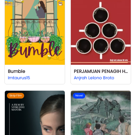
Bumble
PERJAMUAN PENAGIH HUTANG
Imtaurus15
Anjrah Lelono Broto
Skrip Film
Novel