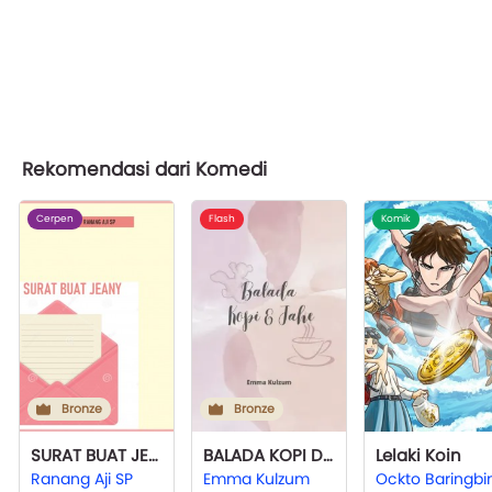
Rekomendasi dari Komedi
Cerpen
Flash
Komik
Bronze
Bronze
SURAT BUAT JEANY
BALADA KOPI DAN JAHE
Lelaki Koin
Ranang Aji SP
Emma Kulzum
Ockto Baringbi