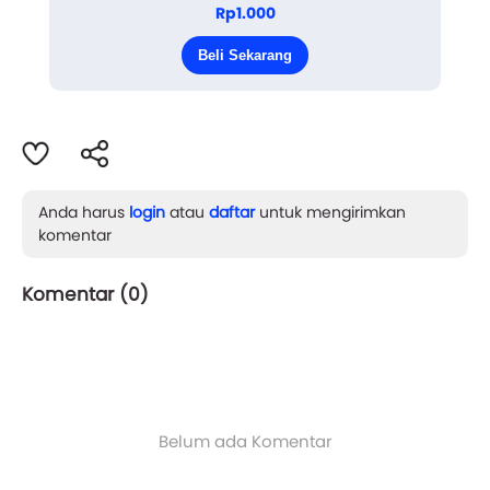
bariton. Lalu jari tangannya membalikkan halaman
Rp1.000
buku komiknya tanpa melihatku. Aku berdiri di
Beli Sekarang
sampingnya d...
Anda harus
login
atau
daftar
untuk mengirimkan
komentar
Komentar (
0
)
Belum ada Komentar