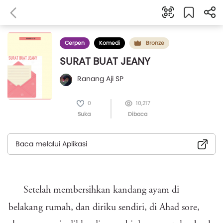
Cerpen
Komedi
Bronze
SURAT BUAT JEANY
Ranang Aji SP
0
10,217
Suka
Dibaca
Baca melalui Aplikasi
Setelah membersihkan kandang ayam di
belakang rumah, dan diriku sendiri, di Ahad sore,