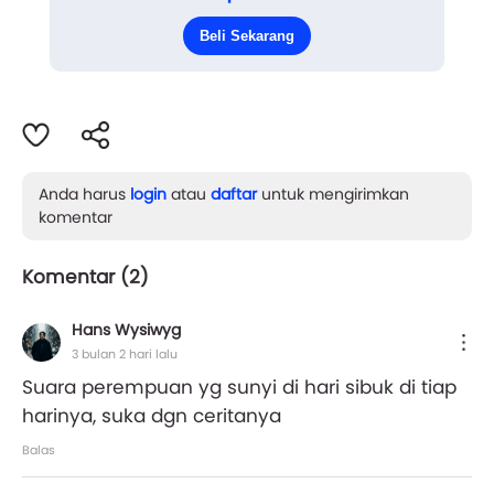
secangkir kopi yang masih mengepul di meja makan,
Beli Sekarang
dan bergegas mencari pensil warn...
Anda harus
login
atau
daftar
untuk mengirimkan
komentar
Komentar (
2
)
Hans Wysiwyg
3 bulan 2 hari lalu
Suara perempuan yg sunyi di hari sibuk di tiap
harinya, suka dgn ceritanya
Balas