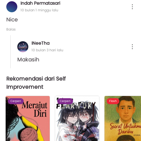
Indah Permatasari
10 bulan 1 minggu lalu
Nice
Balas
INeeTha
10 bulan 3 hari lalu
Makasih
Rekomendasi dari Self
Improvement
Cerpen
Cerpen
Flash