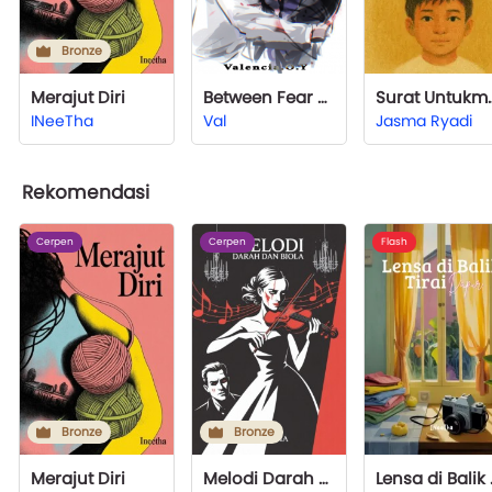
Bronze
Merajut Diri
Between Fear and Fury
Surat Un
INeeTha
Val
Jasma Ryadi
Rekomendasi
Cerpen
Cerpen
Flash
Bronze
Bronze
Merajut Diri
Melodi Darah dan Biola
Lensa