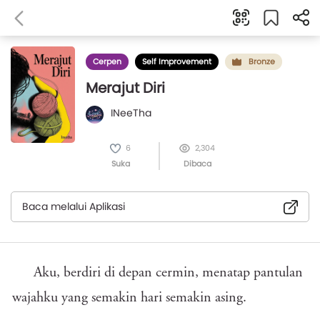
Cerpen
Self Improvement
Bronze
Merajut Diri
INeeTha
6
2,304
Suka
Dibaca
Baca melalui Aplikasi
Aku, berdiri di depan cermin, menatap pantulan
wajahku yang semakin hari semakin asing.