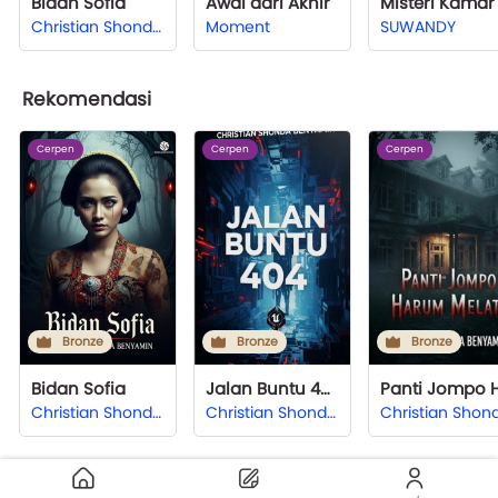
Bidan Sofia
Awal dari Akhir
Christian Shonda Benyamin
Moment
SUWANDY
Rekomendasi
Cerpen
Cerpen
Cerpen
Bronze
Bronze
Bronze
Bidan Sofia
Jalan Buntu 404
Christian Shonda Benyamin
Christian Shonda Benyamin