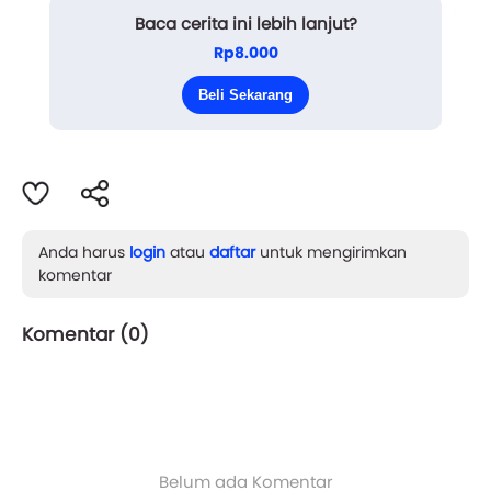
Baca cerita ini lebih lanjut?
sesekali berbatu dan terjal, membuat perutnya mual
Rp8.000
beberapa kali.
Beli Sekarang
Pak Kades h...
Anda harus
login
atau
daftar
untuk mengirimkan
komentar
Komentar (
0
)
Belum ada Komentar