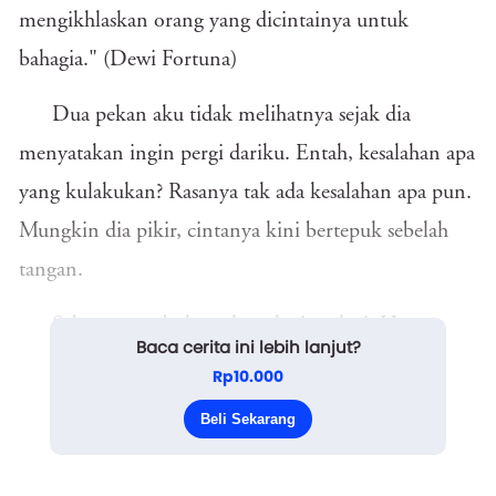
mengikhlaskan orang yang dicintainya untuk
bahagia." (Dewi Fortuna)
Dua pekan aku tidak melihatnya sejak dia
menyatakan ingin pergi dariku. Entah, kesalahan apa
yang kulakukan? Rasanya tak ada kesalahan apa pun.
Mungkin dia pikir, cintanya kini bertepuk sebelah
tangan.
Sebenarnya, bukan aku tak cinta lagi. Hanya
Baca cerita ini lebih lanjut?
saja, dia meminta perhatian lebih. Dia sepertinya
Rp10.000
terlalu egois, tak peduli pada kesibukanku sebagai
Beli Sekarang
editor. Bahka...