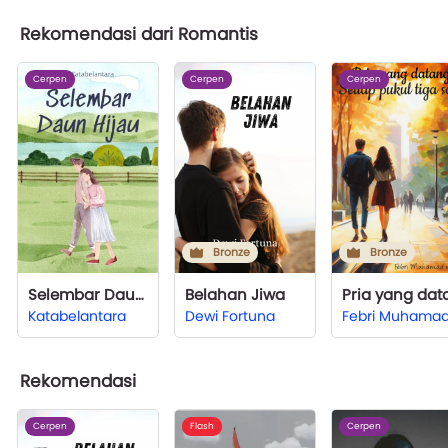
Rekomendasi dari Romantis
Cerpen
Cerpen
Cerpen
Bronze
Bronze
Selembar Daun Hijau
Belahan Jiwa
Katabelantara
Dewi Fortuna
Rekomendasi
Cerpen
Flash
Cerpen