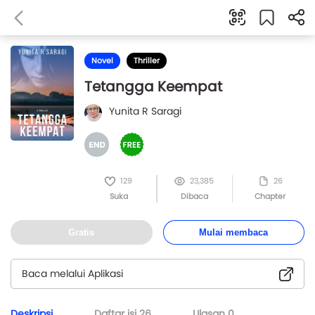
Novel
Thriller
Tetangga Keempat
Yunita R Saragi
129
23,385
26
Suka
Dibaca
Chapter
Gratis
Mulai membaca
Baca melalui Aplikasi
Deskripsi
Daftar isi
26
Ulasan
0