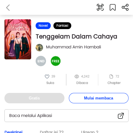
Novel
Fantasi
Tenggelam Dalam Cahaya
Muhammad Amin Hambali
39
4,242
72
Suka
Dibaca
Chapter
Gratis
Mulai membaca
Baca melalui Aplikasi
Deskripsi
Daftar isi
72
Ulasan
2