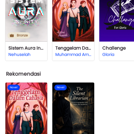
Bronze
Sistem Aura Infinity
Tenggelam Dalam Cahaya
Challenge
Nehuselah
Muhammad Amin Hambali
Gloria
Rekomendasi
Novel
Novel