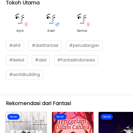
Tokoh Utama
Ayra
Kael
Senna
#sihir
#darkfantasi
#petualangan
#isekai
#aksi
#fantasiindonesia
#worldbuilding
Rekomendasi dari Fantasi
Novel
Novel
Novel