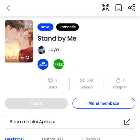
Novel
Romantis
Stand by Me
Juya
3
560
1
Suka
Dibaca
Chapter
Gratis
Mulai membaca
Baca melalui Aplikasi
Deskripsi
Daftar isi
1
Ulasan
0