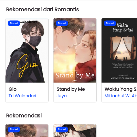
Rekomendasi dari Romantis
Novel
Novel
Novel
Gio
Stand by Me
Wak
Tri Wulandari
Juya
Rekomendasi
Novel
Novel