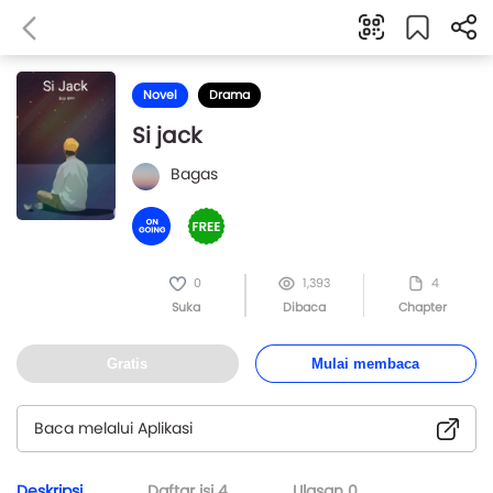
Novel
Drama
Si jack
Bagas
0
1,393
4
Suka
Dibaca
Chapter
Gratis
Mulai membaca
Baca melalui Aplikasi
Deskripsi
Daftar isi
4
Ulasan
0