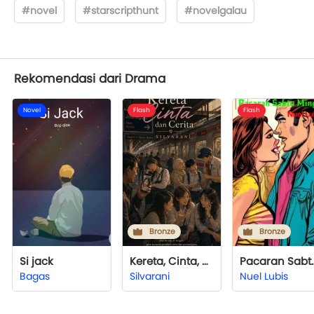
#novel
#starscripthunt
#novelgalau
Rekomendasi dari Drama
Novel
Flash
Flash
Bronze
Bronze
Si jack
Kereta, Cinta, dan Cerita
Pacaran 
Bagas
Silvarani
Nuel Lubis