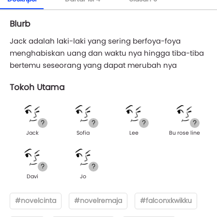
Blurb
Jack adalah laki-laki yang sering berfoya-foya
menghabiskan uang dan waktu nya hingga tiba-tiba
bertemu seseorang yang dapat merubah nya
Tokoh Utama
Jack
Sofia
Lee
Bu rose line
Davi
Jo
#novelcinta
#novelremaja
#falconxkwikku