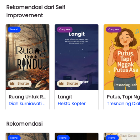
Rekomendasi dari Self
Improvement
Novel
Cerpen
Cerpen
Bronze
Bronze
Ruang Untuk Rindu
Langit
Diah kurniawati Ade Tenu Kurnia
Hekto Kopter
Tresnaning Dia
Rekomendasi
Novel
Novel
Novel