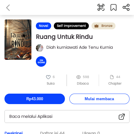
Novel
Self Improvement
Bronze
Ruang Untuk Rindu
Diah kurniawati Ade Tenu Kurnia
6
598
44
Suka
Dibaca
Chapter
Rp43.000
Mulai membaca
Baca melalui Aplikasi
Deskripsi
Daftar isi
44
Ulasan
0