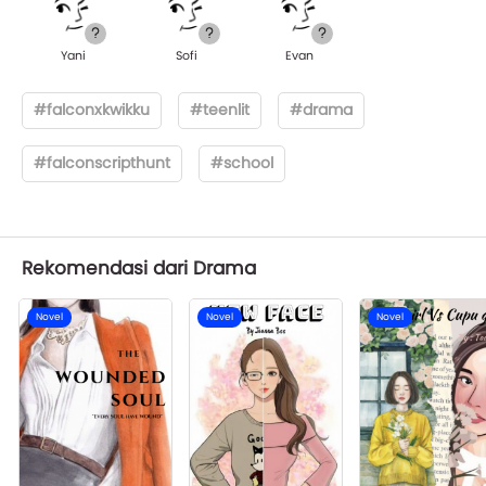
Yani
Sofi
Evan
#falconxkwikku
#teenlit
#drama
#falconscripthunt
#school
Rekomendasi dari Drama
Novel
Novel
Novel