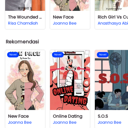
The Wounded Soul
New Face
Risa Chamdiah
Joanna Bee
Rekomendasi
Novel
Novel
Novel
New Face
Online Dating
S.O.S
Joanna Bee
Joanna Bee
Joanna Bee