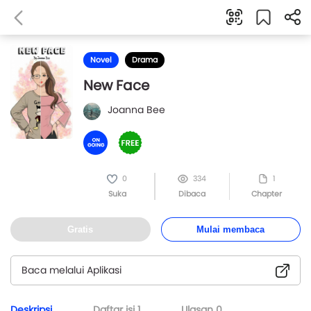
Novel
Drama
New Face
Joanna Bee
0
334
1
Suka
Dibaca
Chapter
Gratis
Mulai membaca
Baca melalui Aplikasi
Deskripsi
Daftar isi
1
Ulasan
0