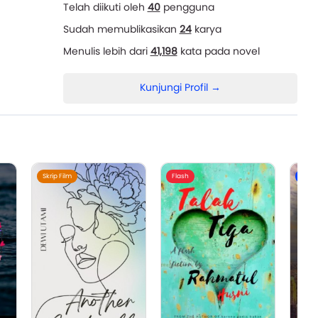
Telah diikuti oleh
40
pengguna
Sudah memublikasikan
24
karya
Menulis lebih dari
41,198
kata pada novel
Kunjungi Profil →
Skrip Film
Flash
Nove