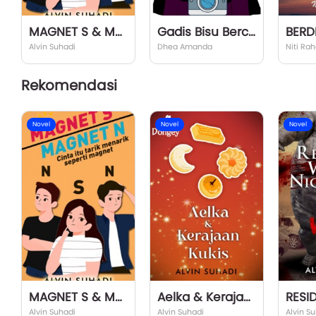
MAGNET S & MAGNET N
Gadis Bisu Bercadar
Alvin Suhadi
Dhea Amanda
Niti Ra
Rekomendasi
Novel
Novel
Novel
MAGNET S & MAGNET N
Aelka & Kerajaan Kukis
Alvin Suhadi
Alvin Suhadi
Alvin S