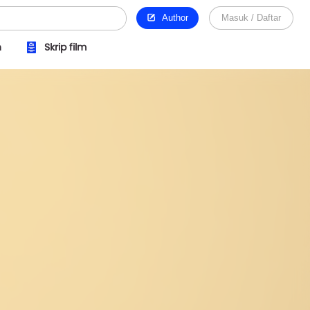
Author
Masuk / Daftar
n
Skrip film