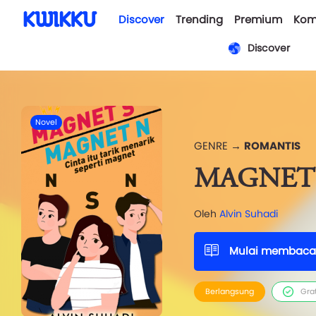
Discover
Trending
Premium
Kom
Discover
Novel
GENRE →
ROMANTIS
MAGNET 
Oleh
Alvin Suhadi
Mulai membaca
Berlangsung
Gra