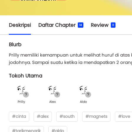
Deskripsi
Daftar Chapter
Review
14
0
Blurb
Prilly memiliki kemampuan untuk melihat huruf di ata
jodohnya. Sampai suatu ketika ia mendapatkan 2 orang 
Tokoh Utama
Prilly
Alex
Aldo
#cinta
#alex
#south
#magnets
#love
#tarikmenarik
#aldo