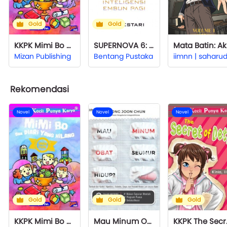
Gold
Gold
KKPK Mimi Bo Dan Diari Yang Hilang
SUPERNOVA 6: Inteligensi Embun Pagi
Mat
Mizan Publishing
Bentang Pustaka
Rekomendasi
Novel
Novel
Novel
Gold
Gold
Gold
KKPK Mimi Bo Dan Diari Yang Hilang
Mau Minum Obat Seumur Hidup
KKPK 