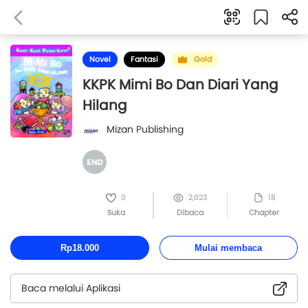
Novel
Fantasi
Gold
KKPK Mimi Bo Dan Diari Yang
Hilang
Mizan Publishing
0
2,023
18
Suka
Dibaca
Chapter
Rp18.000
Mulai membaca
Baca melalui Aplikasi