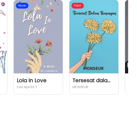
Novel
Flash
Flash
Lola In Love
Tersesat dalam Kenangan
Bos
Liza Aprilia Y
MONSEUR
Hans