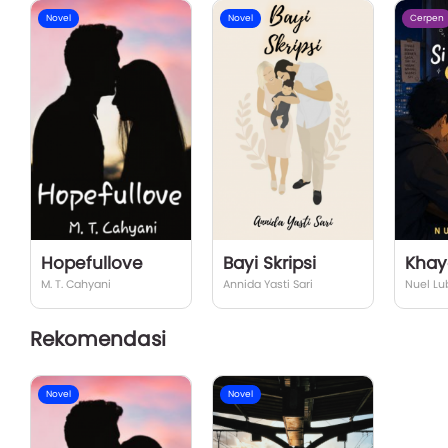
Novel
Novel
Cerpen
Hopefullove
Bayi Skripsi
M. T. Cahyani
Annida Yasti Sari
Nuel Lu
Rekomendasi
Novel
Novel