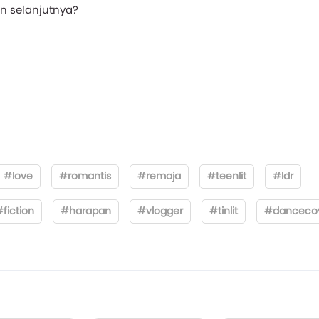
n selanjutnya?
#love
#romantis
#remaja
#teenlit
#ldr
fiction
#harapan
#vlogger
#tinlit
#danceco