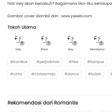
hati Vely akan berlabuh? Bagaimana lika-liku kehidupa
Gambar cover diambil dari : www.pexels.com
Tokoh Utama
Vely
Brian
Rey
Monalylisa
#komikus
#perjodohan
#fiksi
#kampus
#cinta
#cintaremaja
#dance
#kuliah
#
Rekomendasi dari Romantis