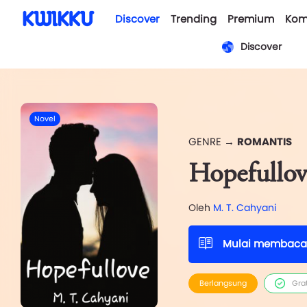
Discover
Trending
Premium
Kom
Discover
Novel
GENRE →
ROMANTIS
Hopefullov
Oleh
M. T. Cahyani
Mulai membaca
Berlangsung
Gra