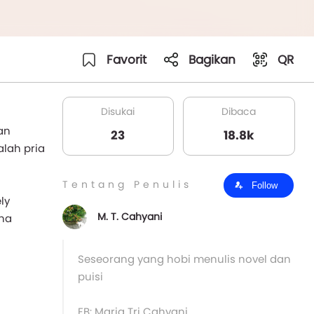
Favorit
Bagikan
QR
Disukai
Dibaca
an
23
18.8k
alah pria
Tentang Penulis
Follow
ly
M. T. Cahyani
na
Seseorang yang hobi menulis novel dan
puisi
FB: Maria Tri Cahyani