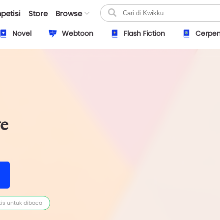
petisi
Store
Browse
Novel
Webtoon
Flash Fiction
Cerpe
e
tis untuk dibaca