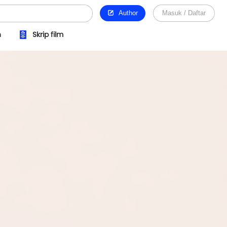
Author
Masuk / Daftar
n
Skrip film