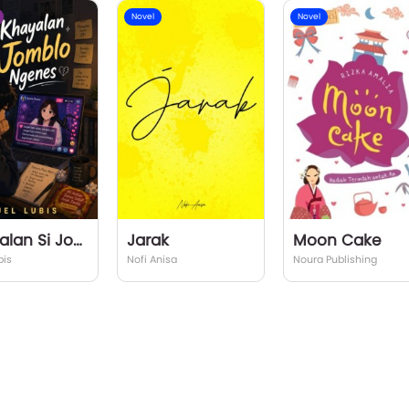
Novel
Novel
Khayalan Si Jomblo Ngenes
Jarak
Moon Cake
bis
Nofi Anisa
Noura Publishing