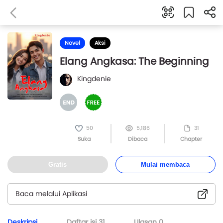
Novel
Aksi
Elang Angkasa: The Beginning
Kingdenie
50
5,186
31
Suka
Dibaca
Chapter
Gratis
Mulai membaca
Baca melalui Aplikasi
Deskripsi
Daftar isi
31
Ulasan
0