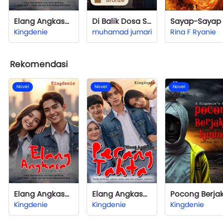
Bronze
Elang Angkasa: The Beginning
Di Balik Dosa Sang Pelindung
Kingdenie
muhamad jumari
Rina F Ryanie
Rekomendasi
Novel
Novel
Novel
Elang Angkasa: The Beginning
Elang Angkasa: Perang Tahta
Kingdenie
Kingdenie
Kingdenie