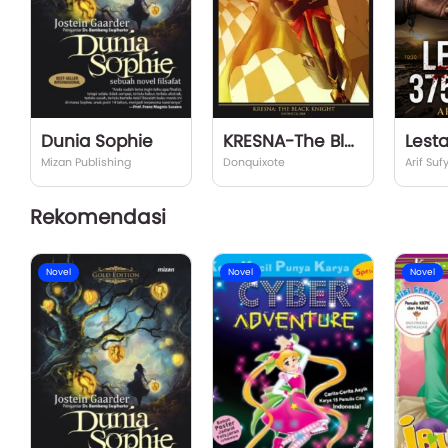
Dunia Sophie
KRESNA-The Black Knight
Lesta
Mizan Publishing
Donquixote
Arif Suf
Rekomendasi
Novel
Novel
Novel