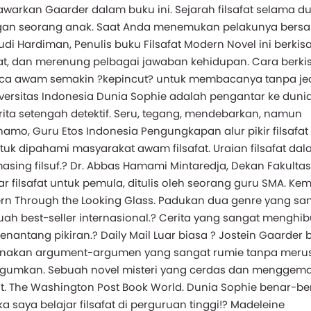
itawarkan Gaarder dalam buku ini. Sejarah filsafat selama d
gan seorang anak. Saat Anda menemukan pelakunya bers
Budi Hardiman, Penulis buku Filsafat Modern Novel ini berkis
bat, dan merenung pelbagai jawaban kehidupan. Cara berki
ca awam semakin ?kepincut? untuk membacanya tanpa je
versitas Indonesia Dunia Sophie adalah pengantar ke dunia 
rita setengah detektif. Seru, tegang, mendebarkan, namun
amo, Guru Etos Indonesia Pengungkapan alur pikir filsafat
dipahami masyarakat awam filsafat. Uraian filsafat da
ing filsuf.? Dr. Abbas Hamami Mintaredja, Dekan Fakultas 
ilsafat untuk pemula, ditulis oleh seorang guru SMA. Ke
n Through the Looking Glass. Padukan dua genre yang sa
ah best-seller internasional.? Cerita yang sangat menghi
antang pikiran.? Daily Mail Luar biasa ? Jostein Gaarder b
hanakan argument-argumen yang sangat rumie tanpa meru
agumkan. Sebuah novel misteri yang cerdas dan menggema
t. The Washington Post Book World. Dunia Sophie benar-be
saya belajar filsafat di perguruan tinggi!? Madeleine