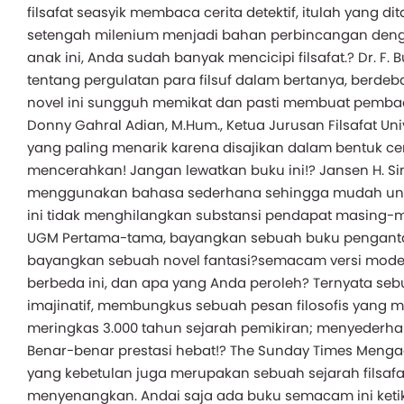
filsafat seasyik membaca cerita detektif, itulah yang d
setengah milenium menjadi bahan perbincangan den
anak ini, Anda sudah banyak mencicipi filsafat.? Dr. F. 
tentang pergulatan para filsuf dalam bertanya, berde
novel ini sungguh memikat dan pasti membuat pemba
Donny Gahral Adian, M.Hum., Ketua Jurusan Filsafat Uni
yang paling menarik karena disajikan dalam bentuk ce
mencerahkan! Jangan lewatkan buku ini!? Jansen H. Sin
menggunakan bahasa sederhana sehingga mudah untuk 
ini tidak menghilangkan substansi pendapat masing-mas
UGM Pertama-tama, bayangkan sebuah buku pengantar f
bayangkan sebuah novel fantasi?semacam versi moder
berbeda ini, dan apa yang Anda peroleh? Ternyata sebu
imajinatif, membungkus sebuah pesan filosofis yang men
meringkas 3.000 tahun sejarah pemikiran; menyeder
Benar-benar prestasi hebat!? The Sunday Times Meng
yang kebetulan juga merupakan sebuah sejarah filsafa
menyenangkan. Andai saja ada buku semacam ini ketika 