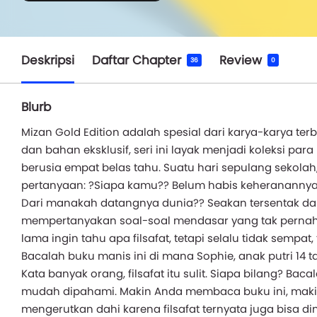
Deskripsi
Daftar Chapter
Review
36
0
Blurb
Mizan Gold Edition adalah spesial dari karya-karya ter
dan bahan eksklusif, seri ini layak menjadi koleksi pa
berusia empat belas tahu. Suatu hari sepulang sekolah
pertanyaan: ?Siapa kamu?? Belum habis keheranannya,
Dari manakah datangnya dunia?? Seakan tersentak dari 
mempertanyakan soal-soal mendasar yang tak pernah dip
lama ingin tahu apa filsafat, tetapi selalu tidak sempat, t
Bacalah buku manis ini di mana Sophie, anak putri 14 
Kata banyak orang, filsafat itu sulit. Siapa bilang? Bac
mudah dipahami. Makin Anda membaca buku ini, makin A
mengerutkan dahi karena filsafat ternyata juga bisa d