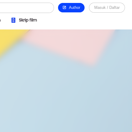
Author
Masuk / Daftar
n
Skrip film