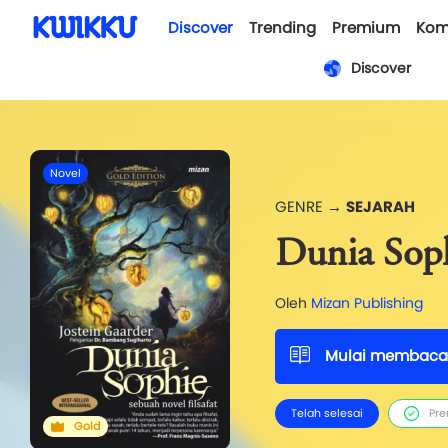
Discover
Trending
Premium
Kom
Discover
Novel
GENRE →
SEJARAH
Dunia Sop
Oleh
Mizan Publishing
Mulai membaca
Telah selesai
Pr
Gold