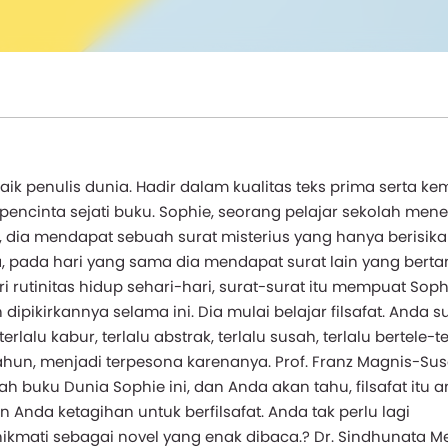
baik penulis dunia. Hadir dalam kualitas teks prima serta k
ra pencinta sejati buku. Sophie, seorang pelajar sekolah me
, dia mendapat sebuah surat misterius yang hanya berisika
 pada hari yang sama dia mendapat surat lain yang bertan
rutinitas hidup sehari-hari, surat-surat itu mempuat Soph
ikirkannya selama ini. Dia mulai belajar filsafat. Anda 
erlalu kabur, terlalu abstrak, terlalu susah, terlalu bertele-t
tahun, menjadi terpesona karenanya. Prof. Franz Magnis-Su
alah buku Dunia Sophie ini, dan Anda akan tahu, filsafat itu 
nda ketagihan untuk berfilsafat. Anda tak perlu lagi
inikmati sebagai novel yang enak dibaca.? Dr. Sindhunata M