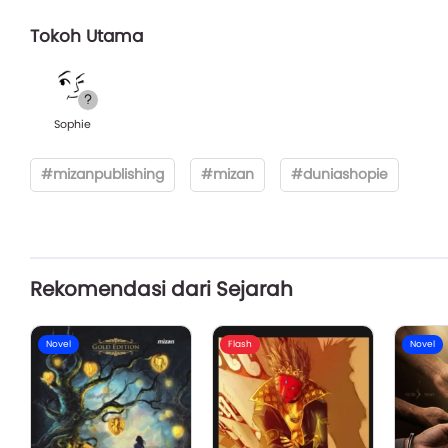
Tokoh Utama
Sophie
#mizanpublishing
#mizan
#duniashopie
Rekomendasi dari Sejarah
Novel
Flash
Novel