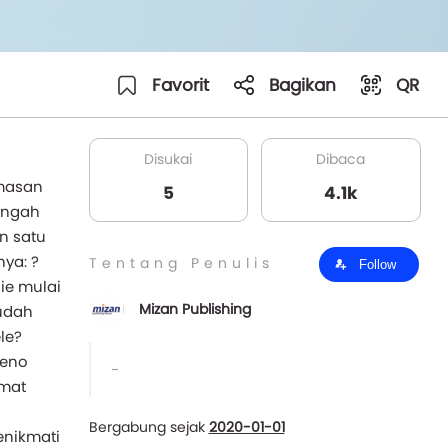
Favorit
Bagikan
QR
Disukai
Dibaca
emasan
5
4.1k
nengah
n satu
ya: ?
Tentang Penulis
Follow
ie mulai
Mizan Publishing
sudah
ele?
seno
-
amat
Bergabung sejak
2020-01-01
enikmati