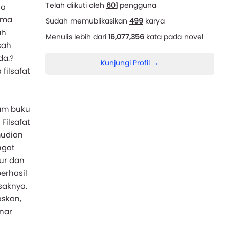
Telah diikuti oleh
601
pengguna
ua
ama
Sudah memublikasikan
499
karya
ah
Menulis lebih dari
16,077,356
kata pada novel
sah
da.?
Kunjungi Profil →
filsafat
lam buku
Filsafat
mudian
ngat
bur dan
erhasil
saknya.
skan,
nar