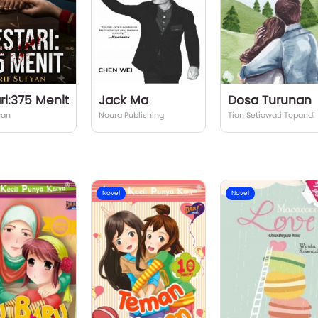
ri:375 Menit
Jack Ma
Dosa Turunan
yan
Noura Publishing
Tian Setiawati Topandi
Novel
Novel