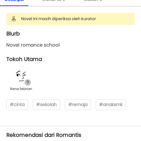
Novel ini masih diperiksa oleh kurator
Blurb
Novel romance school
Tokoh Utama
Rena febrian
#cinta
#sekolah
#remaja
#anaksmk
Rekomendasi dari Romantis