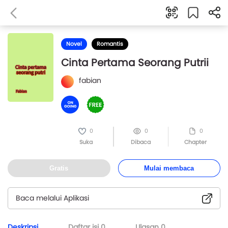
Novel
Romantis
Cinta Pertama Seorang Putrii
fabian
0
0
0
Suka
Dibaca
Chapter
Gratis
Mulai membaca
Baca melalui Aplikasi
Deskripsi
Daftar isi
0
Ulasan
0