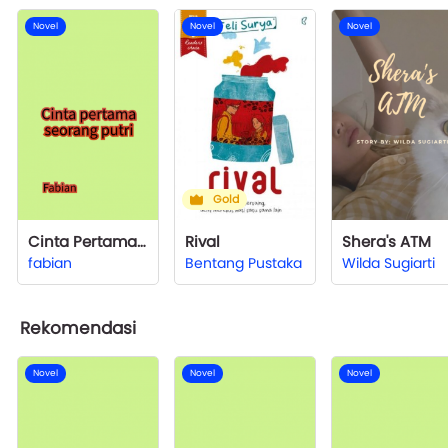
Novel
Novel
Novel
Gold
Cinta Pertama Seorang Putrii
Rival
Shera's ATM
fabian
Bentang Pustaka
Wilda Sugiarti
Rekomendasi
Novel
Novel
Novel